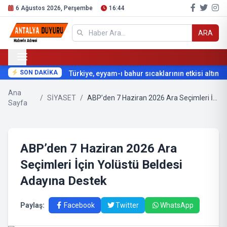
6 Ağustos 2026, Perşembe
16:44
ARA
SON DAKİKA
Türkiye, eyyam-ı bahur sıcaklarının etkisi altına gir
Ana
/
SİYASET
/
ABP’den 7 Haziran 2026 Ara Seçimleri İçin Yolüstü Beldesi Adayına Destek
Sayfa
ABP’den 7 Haziran 2026 Ara
Seçimleri İçin Yolüstü Beldesi
Adayına Destek
Paylaş:
Facebook
Twitter
WhatsApp