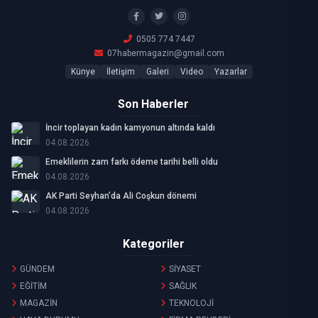
0505 774 7447
07habermagazin@gmail.com
Künye
İletişim
Galeri
Video
Yazarlar
Son Haberler
İncir toplayan kadın kamyonun altında kaldı
04.08.2026
Emeklilerin zam farkı ödeme tarihi belli oldu
04.08.2026
AK Parti Seyhan’da Ali Coşkun dönemi
04.08.2026
Kategoriler
GÜNDEM
SİYASET
EĞİTİM
SAĞLIK
MAGAZİN
TEKNOLOJİ