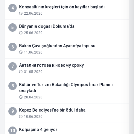
Konyaaltı’nın kreşleri için ön kayıtlar başladı
4
22.06.2020
Dünyanın doğası Dokuma’da
5
25.06.2020
Bakan Çavuşoğlundan Ayasofya tapusu
6
11.06.2020
Анталия готова к новому сроку
7
31.05.2020
Kültür ve Turizm Bakanlığı Olympos İmar Planını
8
onayladı
28.04.2020
Kepez Belediyesi’ne bir ödül daha
9
10.06.2020
Kolpaçino 4 geliyor
10