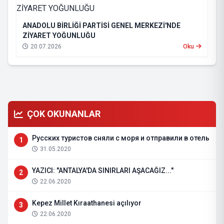
ANADOLU BİRLİĞİ PARTİSİ GENEL MERKEZİ'NDE
ZİYARET YOĞUNLUĞU
20.07.2026
Oku
ÇOK OKUNANLAR
Русских туристов сняли с моря и отправили в отель
1
31.05.2020
YAZICI: "ANTALYA'DA SINIRLARI AŞACAĞIZ..."
2
22.06.2020
Kepez Millet Kıraathanesi açılıyor
3
22.06.2020