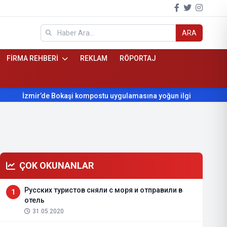
ARA
FİRMA REHBERİ
REKLAM
RÖPORTAJ
İzmir’de Bokaşi kompostu uygulamasına yoğun ilgi
Beydağ’
ÇOK OKUNANLAR
Русских туристов сняли с моря и отправили в
1
отель
31.05.2020