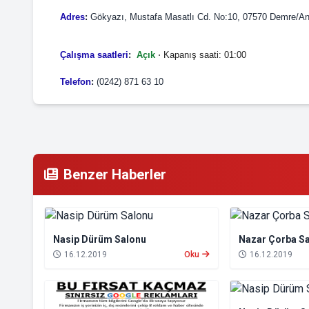
Adres
:
Gökyazı, Mustafa Masatlı Cd. No:10, 07570 Demre/An
Çalışma saatleri
:
Açık
⋅ Kapanış saati: 01:00
Telefon
:
(0242) 871 63 10
Benzer Haberler
Nasip Dürüm Salonu
Nazar Çorba S
16.12.2019
Oku
16.12.2019