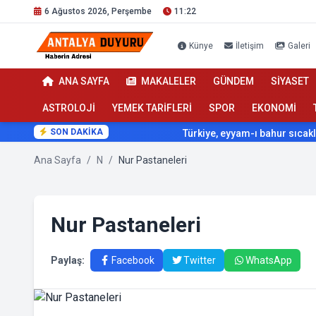
6 Ağustos 2026, Perşembe
11:22
Künye
İletişim
Galeri
ANA SAYFA
MAKALELER
GÜNDEM
SİYASET
ASTROLOJİ
YEMEK TARİFLERİ
SPOR
EKONOMİ
SON DAKİKA
Türkiye, eyyam-ı bahur sıcaklarını
Ana Sayfa
/
N
/
Nur Pastaneleri
Nur Pastaneleri
Paylaş:
Facebook
Twitter
WhatsApp