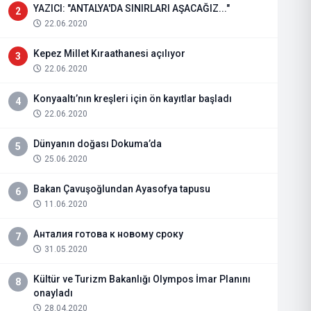
YAZICI: "ANTALYA'DA SINIRLARI AŞACAĞIZ..."
2
22.06.2020
Kepez Millet Kıraathanesi açılıyor
3
22.06.2020
Konyaaltı’nın kreşleri için ön kayıtlar başladı
4
22.06.2020
Dünyanın doğası Dokuma’da
5
25.06.2020
Bakan Çavuşoğlundan Ayasofya tapusu
6
11.06.2020
Анталия готова к новому сроку
7
31.05.2020
Kültür ve Turizm Bakanlığı Olympos İmar Planını
8
onayladı
28.04.2020