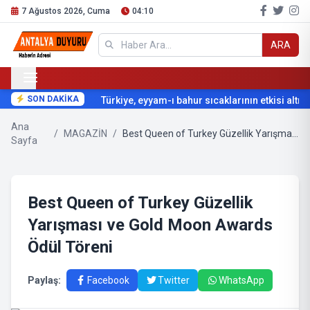
7 Ağustos 2026, Cuma
04:10
ARA
SON DAKİKA
Türkiye, eyyam-ı bahur sıcaklarının etkisi altına 
Ana
/
MAGAZİN
/
Best Queen of Turkey Güzellik Yarışması ve Gold Moon Awards Ödül Töreni
Sayfa
Best Queen of Turkey Güzellik
Yarışması ve Gold Moon Awards
Ödül Töreni
Paylaş:
Facebook
Twitter
WhatsApp