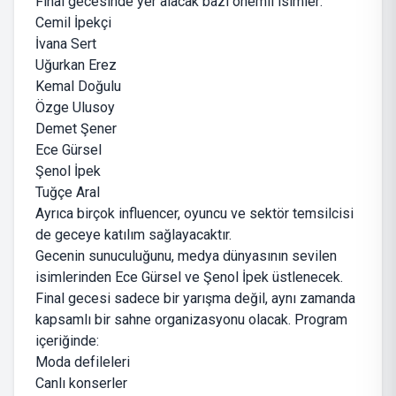
Final gecesinde yer alacak bazı önemli isimler:
Cemil İpekçi
İvana Sert
Uğurkan Erez
Kemal Doğulu
Özge Ulusoy
Demet Şener
Ece Gürsel
Şenol İpek
Tuğçe Aral
Ayrıca birçok influencer, oyuncu ve sektör temsilcisi
de geceye katılım sağlayacaktır.
Gecenin sunuculuğunu, medya dünyasının sevilen
isimlerinden Ece Gürsel ve Şenol İpek üstlenecek.
Final gecesi sadece bir yarışma değil, aynı zamanda
kapsamlı bir sahne organizasyonu olacak. Program
içeriğinde:
Moda defileleri
Canlı konserler