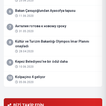
25.06.2020
Bakan Çavuşoğlundan Ayasofya tapusu
6
11.06.2020
Анталия готова к новому сроку
7
31.05.2020
Kültür ve Turizm Bakanlığı Olympos İmar Planını
8
onayladı
28.04.2020
Kepez Belediyesi’ne bir ödül daha
9
10.06.2020
Kolpaçino 4 geliyor
10
05.06.2020
BİZİ TAKİP EDİN