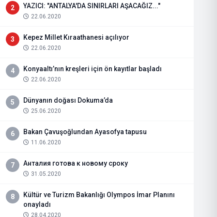
YAZICI: "ANTALYA'DA SINIRLARI AŞACAĞIZ..."
2
22.06.2020
Kepez Millet Kıraathanesi açılıyor
3
22.06.2020
Konyaaltı’nın kreşleri için ön kayıtlar başladı
4
22.06.2020
Dünyanın doğası Dokuma’da
5
25.06.2020
Bakan Çavuşoğlundan Ayasofya tapusu
6
11.06.2020
Анталия готова к новому сроку
7
31.05.2020
Kültür ve Turizm Bakanlığı Olympos İmar Planını
8
onayladı
28.04.2020