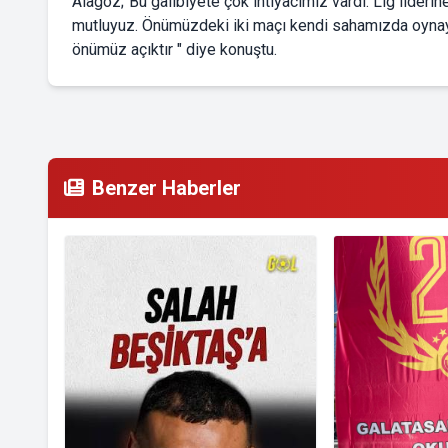
Alagöz;"Bu galibiyete çok ihtiyacımız vardı. Lig liderine
mutluyuz. Önümüzdeki iki maçı kendi sahamızda oynay
önümüz açıktır " diye konuştu.
Benzer Haberler