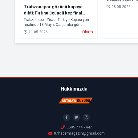
Trabzonspor’un ka
Trabzonspor gözünü kupaya
08.05.2026
dikti: Fırtına üçüncü kez final
istiyor
Trabzonspor, Ziraat Türkiye Kupası yarı
finalinde 13 Mayıs Çarşamba günü
Natura Dünyası Gençlerbirliği ile
11.05.2026
Oku
deplasmanda karşı karşıya gelecek.
Hakkımızda
0505 774 7447
07habermagazin@gmail.com