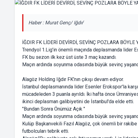
Haber : Murat Genç/ Iğdıŕ
İĞDIR FK LİDERİ DEVİRDİ, SEVİNÇ POZLARA BÖYLE
Trendyol 1.Lig'in önemli maçında deplasmanda lider 
FK bu sezon ilk kez üst üste 3 maç kazandı.
Maçın ardında soyunma odasında büyük sevinç yaşand
Alagöz Holding Iğdır FK'nın çıkışı devam ediyor.
İstanbul deplasmanında lider Esenler Erokspor'la karş
mücadeleden 3 puanla ayrıldı. İki hafta önce Ümraniy
ikinci deplasman galibiyetini de İstanbul'da elde etti.
"Bundan Sonra Önümüz Açık "
Maçın ardında soyunma odasında büyük sevinç yaşand
Kulüp Başkanvekili Fazıl Alagöz, çok önemli bir rakibe 
futbolcuları tebrik etti.