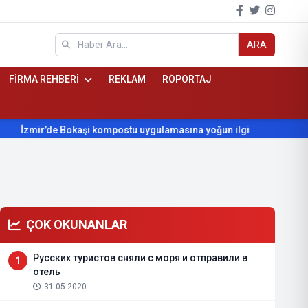
ARA
FİRMA REHBERİ
REKLAM
RÖPORTAJ
zmir’de Bokaşi kompostu uygulamasına yoğun ilgi
Beydağ’ın yı
ÇOK OKUNANLAR
Русских туристов сняли с моря и отправили в
1
отель
31.05.2020