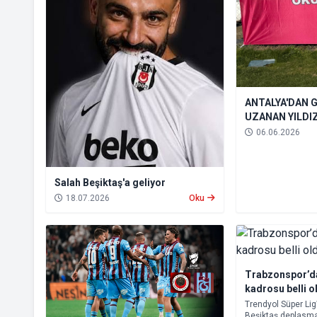
ANTALYA'DAN 
UZANAN YILDI
DOLDURUYOR!
06.06.2026
Salah Beşiktaş'a geliyor
18.07.2026
Oku
Trabzonspor’da
kadrosu belli o
Trendyol Süper Lig
Beşiktaş deplasm