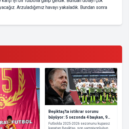
 karşı iyi bir futbolla galip geldik. Bundan dolayı çok
acağız. Arzuladığımız havayı yakaladık. Bundan sonra
Beşiktaş'ta istikrar sorunu
büyüyor: 5 sezonda 4 başkan, 9
teknik adam
Futbolda 2025-2026 sezonunu kupasız
kapatan Beşiktaş, son şampiyonluğun