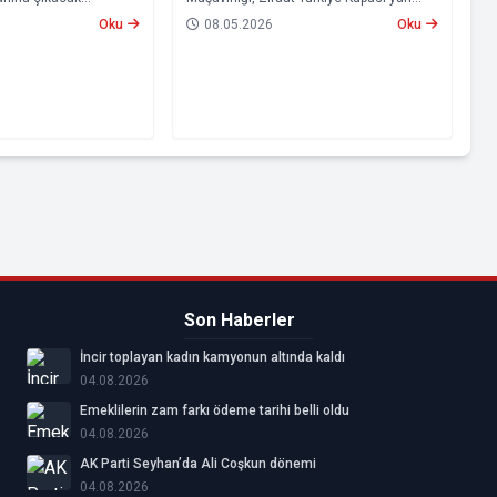
mp kadrosu belli oldu.
finalinde yaşanan olayların ardından
Oku
08.05.2026
Oku
Beşiktaş ve Tümosan Konyaspor’u
Profesyonel Futbol Disiplin Kurulu’na
(PFDK) sevk etti.
Son Haberler
İncir toplayan kadın kamyonun altında kaldı
04.08.2026
Emeklilerin zam farkı ödeme tarihi belli oldu
04.08.2026
AK Parti Seyhan’da Ali Coşkun dönemi
04.08.2026