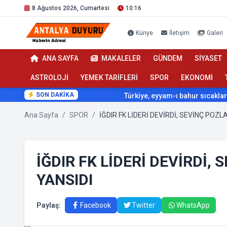
8 Ağustos 2026, Cumartesi
10:16
Künye
İletişim
Galeri
ANA SAYFA
MAKALELER
GÜNDEM
SİYASET
ASTROLOJİ
YEMEK TARİFLERİ
SPOR
EKONOMİ
SON DAKİKA
Türkiye, eyyam-ı bahur sıcaklarının etk
Ana Sayfa
/
SPOR
/
İĞDIR FK LİDERİ DEVİRDİ,
YANSIDI
Paylaş:
Facebook
Twitter
WhatsApp