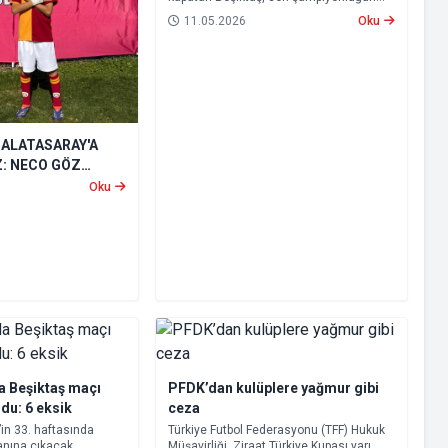
ardından geçen süreçte yönetimden
11.05.2026
Oku
teknik heyete, oyuncu kadrosundan
saha sonuçlarına kadar birçok alanda
istikrarsız bir görüntü sergiledi.
GALATASARAY'A
Z: NECO GÖZ
Oku
 Beşiktaş maçı
PFDK’dan kulüplere yağmur gibi
ldu: 6 eksik
ceza
’in 33. haftasında
Türkiye Futbol Federasyonu (TFF) Hukuk
anına çıkacak
Müşavirliği, Ziraat Türkiye Kupası yarı