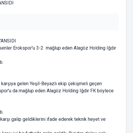
 YANSIDI
Esenler Erokspor'u 3-2 mağlup eden Alagöz Holding Iğdır
ı.
ı karşıya gelen Yeşil-Beyazlı ekip çekişmeli geçen
espor'u da mağlup eden Alagöz Holding Iğdır FK böylece
ı.
karşı galip geldiklerini ifade ederek teknik heyet ve