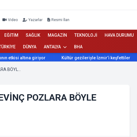
Video
Yazarlar
Resmi İlan
EĞİTİM
SAĞLIK
MAGAZİN
TEKNOLOJİ
HAVA DURUMU
TÜRKİYE
DÜNYA
ANTALYA
BHA
isi altına giriyor
Kültür gezileriyle İzmir’i keşfettiler
İ
İĞDIR FK LİDERİ DEVİRDİ, SEVİNÇ POZLARA BÖYLE YANSIDI
 SEVİNÇ POZLARA BÖYLE