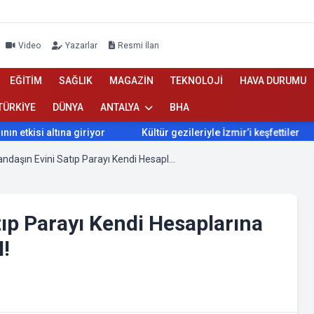
Video
Yazarlar
Resmi İlan
EĞİTİM
SAĞLIK
MAGAZİN
TEKNOLOJİ
HAVA DURUMU
TÜRKİYE
DÜNYA
ANTALYA
BHA
tkisi altına giriyor
Kültür gezileriyle İzmir’i keşfettiler
Engelli Vatandaşın Evini Satıp Parayı Kendi Hesaplarına Aktaran 2 Şahıs YAKALANDI!
tıp Parayı Kendi Hesaplarına
!