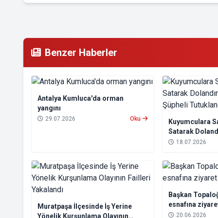
Benzer Haberler
Antalya Kumluca'da orman
yangını
29.07.2026
Oku
Kuyumculara Sa
Satarak Dolandı
Şüpheli Tutukl
18.07.2026
Başkan Topaloğ
esnafına ziyare
Muratpaşa İlçesinde İş Yerine
20.06.2026
Yönelik Kurşunlama Olayının