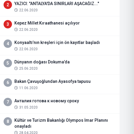
YAZICI: "ANTALYA'DA SINIRLARI AŞACAĞIZ..."
2
22.06.2020
Kepez Millet Kıraathanesi açılıyor
3
22.06.2020
Konyaaltı’nın kreşleri için ön kayıtlar başladı
4
22.06.2020
Dünyanın doğası Dokuma’da
5
25.06.2020
Bakan Çavuşoğlundan Ayasofya tapusu
6
11.06.2020
Анталия готова к новому сроку
7
31.05.2020
Kültür ve Turizm Bakanlığı Olympos İmar Planını
8
onayladı
28.04.2020