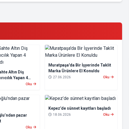
Muratpaşa'da Bir İşyerinde Taklit
Marka Ürünlere El Konuldu
hte Altın Diş
27.06.2026
Oku
rıcılık Yapan 4
andı
Oku
Kepez’de sünnet kayıtları başladı
18.06.2026
Oku
lu’ndan pazar
t
Oku