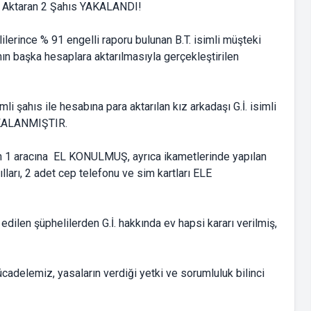
rince % 91 engelli raporu bulunan B.T. isimli müşteki
nın başka hesaplara aktarılmasıyla gerçekleştirilen
li şahıs ile hesabına para aktarılan kız arkadaşı G.İ. isimli
AKALANMIŞTIR.
rin 1 aracına EL KONULMUŞ, ayrıca ikametlerinde yapılan
ları, 2 adet cep telefonu ve sim kartları ELE
edilen şüphelilerden G.İ. hakkında ev hapsi kararı verilmiş,
adelemiz, yasaların verdiği yetki ve sorumluluk bilinci