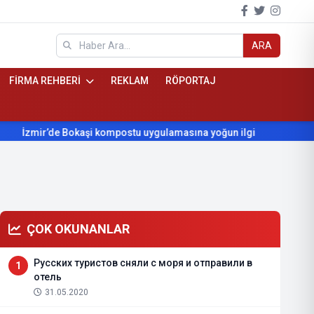
ARA
FİRMA REHBERİ
REKLAM
RÖPORTAJ
İzmir’de Bokaşi kompostu uygulamasına yoğun ilgi
Beydağ’ın
ÇOK OKUNANLAR
Русских туристов сняли с моря и отправили в
1
отель
31.05.2020