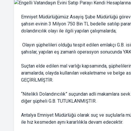
Emniyet Müdürlüğümüz Asayiş Şube Müdürlüğü görevlile
şahsın evinin 3 Milyon 750 Bin TL bedelle satılıp para
dolandırıcılık olayı ile ilgili yapılan çalışmalarda;
Olayın şüphelileri olduğu tespit edilen emlakçı G.B. isim
şahıslar, yapılan eş zamanlı operasyon sonucunda Y
Suçtan elde edilen mal varlığı kapsamında, şüphelile
aramalarda; olayda kullanılan vekaletname ve belge asıl
GEÇİRİLMİŞTİR.
“Nitelikli Dolandırıcılık” suçundan adli makamlara sevk 
diğer şüpheli G.B. TUTUKLANMIŞTIR.
Antalya Emniyet Müdürlüğü olarak suç ve suçlularla müc
ile hız kesmeden aynı kararlılıkla devam edecektir.