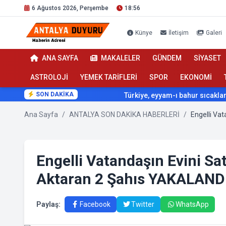
6 Ağustos 2026, Perşembe
18:56
Künye
İletişim
Galeri
ANA SAYFA
MAKALELER
GÜNDEM
SİYASET
ASTROLOJİ
YEMEK TARİFLERİ
SPOR
EKONOMİ
SON DAKİKA
Türkiye, eyyam-ı bahur sıcaklarının e
Ana Sayfa
/
ANTALYA SON DAKİKA HABERLERİ
/
Engelli Vatandaşın Evini Sa
Aktaran 2 Şahıs YAKALANDI
Paylaş:
Facebook
Twitter
WhatsApp