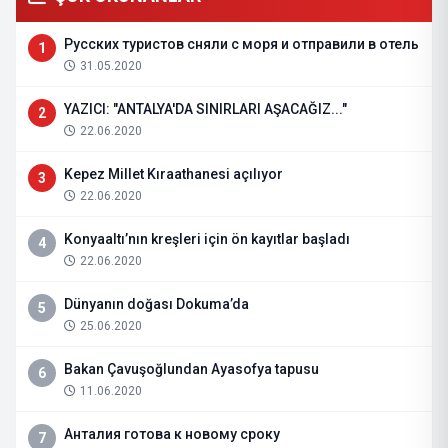
Русских туристов сняли с моря и отправили в отель
1
31.05.2020
YAZICI: "ANTALYA'DA SINIRLARI AŞACAĞIZ..."
2
22.06.2020
Kepez Millet Kıraathanesi açılıyor
3
22.06.2020
Konyaaltı’nın kreşleri için ön kayıtlar başladı
4
22.06.2020
Dünyanın doğası Dokuma’da
5
25.06.2020
Bakan Çavuşoğlundan Ayasofya tapusu
6
11.06.2020
Анталия готова к новому сроку
7