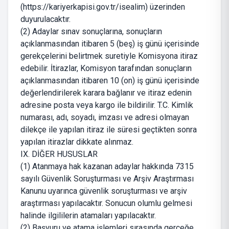
(https://kariyerkapisi.gov.tr/isealim) üzerinden
duyurulacaktır.
(2) Adaylar sınav sonuçlarına, sonuçların
açıklanmasından itibaren 5 (beş) iş günü içerisinde
gerekçelerini belirtmek suretiyle Komisyona itiraz
edebilir. İtirazlar, Komisyon tarafından sonuçların
açıklanmasından itibaren 10 (on) iş günü içerisinde
değerlendirilerek karara bağlanır ve itiraz edenin
adresine posta veya kargo ile bildirilir. T.C. Kimlik
numarası, adı, soyadı, imzası ve adresi olmayan
dilekçe ile yapılan itiraz ile süresi geçtikten sonra
yapılan itirazlar dikkate alınmaz.
IX. DİĞER HUSUSLAR
(1) Atanmaya hak kazanan adaylar hakkında 7315
sayılı Güvenlik Soruşturması ve Arşiv Araştırması
Kanunu uyarınca güvenlik soruşturması ve arşiv
araştırması yapılacaktır. Sonucun olumlu gelmesi
halinde ilgililerin atamaları yapılacaktır.
(2) Başvuru ve atama işlemleri sırasında gerçeğe