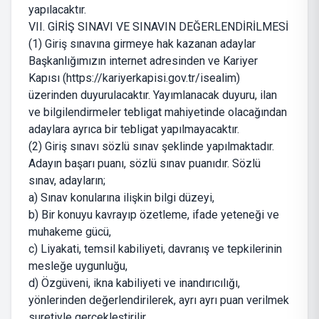
yapılacaktır.
VII. GİRİŞ SINAVI VE SINAVIN DEĞERLENDİRİLMESİ
(1) Giriş sınavına girmeye hak kazanan adaylar
Başkanlığımızın internet adresinden ve Kariyer
Kapısı (https://kariyerkapisi.gov.tr/isealim)
üzerinden duyurulacaktır. Yayımlanacak duyuru, ilan
ve bilgilendirmeler tebligat mahiyetinde olacağından
adaylara ayrıca bir tebligat yapılmayacaktır.
(2) Giriş sınavı sözlü sınav şeklinde yapılmaktadır.
Adayın başarı puanı, sözlü sınav puanıdır. Sözlü
sınav, adayların;
a) Sınav konularına ilişkin bilgi düzeyi,
b) Bir konuyu kavrayıp özetleme, ifade yeteneği ve
muhakeme gücü,
c) Liyakati, temsil kabiliyeti, davranış ve tepkilerinin
mesleğe uygunluğu,
d) Özgüveni, ikna kabiliyeti ve inandırıcılığı,
yönlerinden değerlendirilerek, ayrı ayrı puan verilmek
suretiyle gerçekleştirilir.