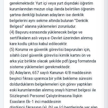
gerekmektedir. Yurt içi veya yurt dışındaki öğretim
kurumlarından mezun olup ilanda belirtilen öğrenim
şartına denkliği bulunan adayların ise denklik
belgelerini aynı sekme altında bulunan "Denklik
Belgesi" alanına yüklemeleri zorunludur.
(4) Başvuru esnasında yüklenecek belge ve
sertifikaların aslı veya e-Devlet üzerinden alınmış
kare kodlu çıktısı kabul edilecektir.
(5) Koruma ve güvenlik görevlisi başvuruları için,
silahlı özel güvenlik görevlisi kimlik kartını ön ve
arka yüz birlikte olacak şekilde pdf/jpeg formatında
sisteme yüklemeleri gerekmektedir.
(6) Adayların, 657 sayılı Kanunun 4/B maddesinin
beşinci fıkrası uyarınca bir yıllık bekleme süresini
doldurduklarını belgelemeleri için görev yaptıkları
eski kurumlarından alınmış onaylı hizmet belgesi ile
Sözleşmeli Personel Çalıştırılmasına İlişkin
Esasların Ek-1 inci maddesinin
dördüncü fıkrasının (a), (b) ve (c) bentlerinde yer alan