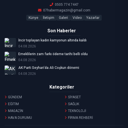
0505 774 7447
07habermagazin@gmail.com
Künye
İletişim
Galeri
Video
Yazarlar
Son Haberler
İncir toplayan kadın kamyonun altında kaldı
04.08.2026
Emeklilerin zam farkı ödeme tarihi belli oldu
04.08.2026
AK Parti Seyhan’da Ali Coşkun dönemi
04.08.2026
Kategoriler
GÜNDEM
SİYASET
EĞİTİM
SAĞLIK
MAGAZİN
TEKNOLOJİ
HAVA DURUMU
FİRMA REHBERİ