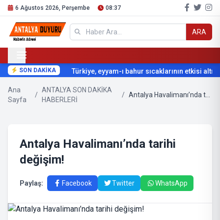
6 Ağustos 2026, Perşembe
08:37
ARA
SON DAKİKA
Türkiye, eyyam-ı bahur sıcaklarının etkisi altına 
Ana
ANTALYA SON DAKİKA
/
/
Antalya Havalimanı’nda tarihi değişim!
Sayfa
HABERLERİ
Antalya Havalimanı’nda tarihi
değişim!
Paylaş:
Facebook
Twitter
WhatsApp