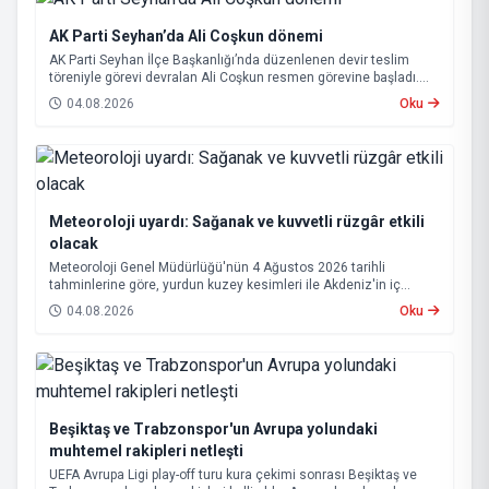
AK Parti Seyhan’da Ali Coşkun dönemi
AK Parti Seyhan İlçe Başkanlığı’nda düzenlenen devir teslim
töreniyle görevi devralan Ali Coşkun resmen görevine başladı.
Hizmet vurgusu yapan Coşkun, “AK Partili olmak, bu ülkenin her
04.08.2026
Oku
metrekaresine sevdalı olmaktır” dedi.
Meteoroloji uyardı: Sağanak ve kuvvetli rüzgâr etkili
olacak
Meteoroloji Genel Müdürlüğü'nün 4 Ağustos 2026 tarihli
tahminlerine göre, yurdun kuzey kesimleri ile Akdeniz'in iç
bölgelerinde yer yer sağanak ve gök gürültülü sağanak yağış
04.08.2026
Oku
bekleniyor.
Beşiktaş ve Trabzonspor'un Avrupa yolundaki
muhtemel rakipleri netleşti
UEFA Avrupa Ligi play-off turu kura çekimi sonrası Beşiktaş ve