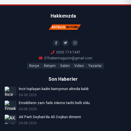
Hakkımızda
0505 774 7447
07habermagazin@gmail.com
Künye
İletişim
Galeri
Video
Yazarlar
Son Haberler
İncir toplayan kadın kamyonun altında kaldı
04.08.2026
Emeklilerin zam farkı ödeme tarihi belli oldu
04.08.2026
AK Parti Seyhan’da Ali Coşkun dönemi
04.08.2026