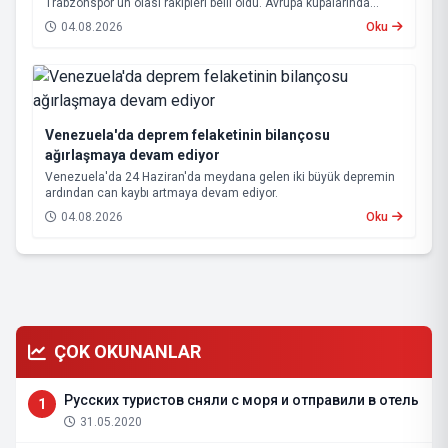
Trabzonspor'un olası rakipleri belli oldu. Avrupa kupalarında
yoluna devam eden Beşiktaş ve Trabzonspor, grup aşamasına
04.08.2026
Oku
kalabilmek için kritik eşleşmelerle karşı karşıya gelecek.
Venezuela'da deprem felaketinin bilançosu
ağırlaşmaya devam ediyor
Venezuela'da 24 Haziran'da meydana gelen iki büyük depremin
ardından can kaybı artmaya devam ediyor.
04.08.2026
Oku
ÇOK OKUNANLAR
Русских туристов сняли с моря и отправили в отель
1
31.05.2020