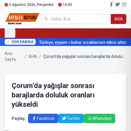
6 Ağustos 2026, Perşembe
16:55
ARA
SON DAKİKA
Türkiye, eyyam-ı bahur sıcaklarının etkisi altına g
Ana
/
BHA
/
Çorum’da yağışlar sonrası barajlarda doluluk oranları yükseldi
Sayfa
Çorum’da yağışlar sonrası
barajlarda doluluk oranları
yükseldi
Paylaş:
Facebook
Twitter
WhatsApp