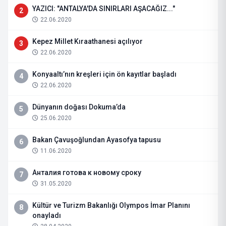
YAZICI: "ANTALYA'DA SINIRLARI AŞACAĞIZ..."
2
22.06.2020
Kepez Millet Kıraathanesi açılıyor
3
22.06.2020
Konyaaltı’nın kreşleri için ön kayıtlar başladı
4
22.06.2020
Dünyanın doğası Dokuma’da
5
25.06.2020
Bakan Çavuşoğlundan Ayasofya tapusu
6
11.06.2020
Анталия готова к новому сроку
7
31.05.2020
Kültür ve Turizm Bakanlığı Olympos İmar Planını
8
onayladı