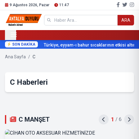
9 Ağustos 2026, Pazar
11:47
ARA
SON DAKİKA
Türkiye, eyyam-ı bahur sıcaklarının etkisi altına 
Ana Sayfa
/
C
C Haberleri
C MANŞET
1
/
6