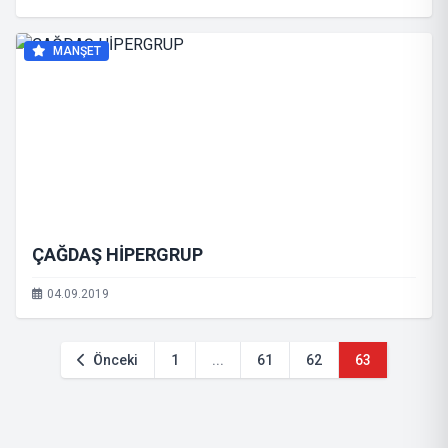
MANŞET
ÇAĞDAŞ HİPERGRUP
04.09.2019
Önceki
1
...
61
62
63