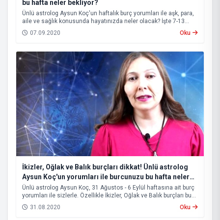
bu hafta neler bekliyor?
Ünlü astrolog Aysun Koç'un haftalık burç yorumları ile aşk, para,
aile ve sağlık konusunda hayatınızda neler olacak? İşte 7-13
Eylül tarihleri arasına etki edecek burç yorumları
07.09.2020
Oku
İkizler, Oğlak ve Balık burçları dikkat! Ünlü astrolog
Aysun Koç'un yorumları ile burcunuzu bu hafta neler
bekliyor?
Ünlü astrolog Aysun Koç, 31 Ağustos - 6 Eylül haftasına ait burç
yorumları ile sizlerle. Özellikle İkizler, Oğlak ve Balık burçları bu
hafta vereceği kararları iki kere düşünmeli.
31.08.2020
Oku