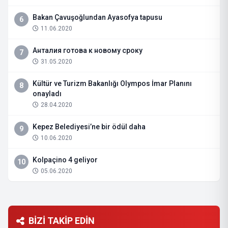
Bakan Çavuşoğlundan Ayasofya tapusu
6
11.06.2020
Анталия готова к новому сроку
7
31.05.2020
Kültür ve Turizm Bakanlığı Olympos İmar Planını
8
onayladı
28.04.2020
Kepez Belediyesi’ne bir ödül daha
9
10.06.2020
Kolpaçino 4 geliyor
10
05.06.2020
BİZİ TAKİP EDİN