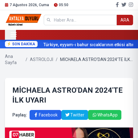
7 Ağustos 2026, Cuma
05:50
ARA
SON DAKİKA
Türkiye, eyyam-ı bahur sıcaklarının etkisi altına g
Ana
/
ASTROLOJİ
/
MİCHAELA ASTRO'DAN 2024'TE İLK UYARI
Sayfa
MİCHAELA ASTRO'DAN 2024'TE
İLK UYARI
Paylaş:
Facebook
Twitter
WhatsApp