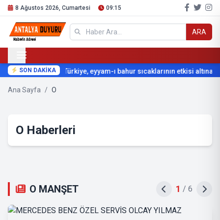
8 Ağustos 2026, Cumartesi
09:15
ARA
SON DAKİKA
Türkiye, eyyam-ı bahur sıcaklarının etkisi altına giri
Ana Sayfa
/
O
O Haberleri
O MANŞET
2
/
6