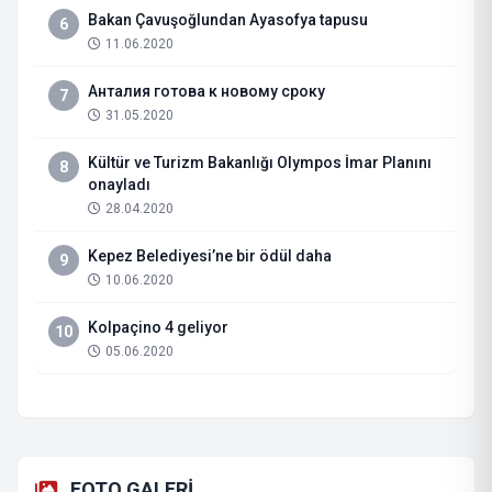
Bakan Çavuşoğlundan Ayasofya tapusu
6
11.06.2020
Анталия готова к новому сроку
7
31.05.2020
Kültür ve Turizm Bakanlığı Olympos İmar Planını
8
onayladı
28.04.2020
Kepez Belediyesi’ne bir ödül daha
9
10.06.2020
Kolpaçino 4 geliyor
10
05.06.2020
FOTO GALERİ