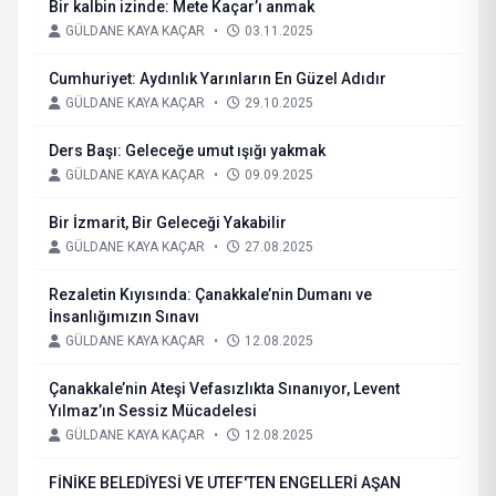
Bir kalbin izinde: Mete Kaçar’ı anmak
GÜLDANE KAYA KAÇAR
•
03.11.2025
Cumhuriyet: Aydınlık Yarınların En Güzel Adıdır
GÜLDANE KAYA KAÇAR
•
29.10.2025
Ders Başı: Geleceğe umut ışığı yakmak
GÜLDANE KAYA KAÇAR
•
09.09.2025
Bir İzmarit, Bir Geleceği Yakabilir
GÜLDANE KAYA KAÇAR
•
27.08.2025
Rezaletin Kıyısında: Çanakkale’nin Dumanı ve
İnsanlığımızın Sınavı
GÜLDANE KAYA KAÇAR
•
12.08.2025
Çanakkale’nin Ateşi Vefasızlıkta Sınanıyor, Levent
Yılmaz’ın Sessiz Mücadelesi
GÜLDANE KAYA KAÇAR
•
12.08.2025
FİNİKE BELEDİYESİ VE UTEF'TEN ENGELLERİ AŞAN