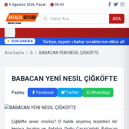
9 Ağustos 2026, Pazar
05:43
ARA
SON DAKİKA
Türkiye, eyyam-ı bahur sıcaklarının etkisi altına
Ana Sayfa
/
B
/
BABACAN YENİ NESİL ÇİĞKÖFTE
BABACAN YENİ NESİL ÇİĞKÖFTE
Paylaş:
Facebook
Twitter
WhatsApp
Çiğköfte sever misiniz? O halde alışılmış lezzetleri bir