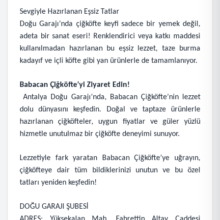
Sevgiyle Hazırlanan Eşsiz Tatlar
Doğu Garajı’nda çiğköfte keyfi sadece bir yemek değil,
adeta bir sanat eseri! Renklendirici veya katkı maddesi
kullanılmadan hazırlanan bu eşsiz lezzet, taze burma
kadayıf ve içli köfte gibi yan ürünlerle de tamamlanıyor.
Babacan Çiğköfte’yi Ziyaret Edin!
Antalya Doğu Garajı’nda, Babacan Çiğköfte’nin lezzet
dolu dünyasını keşfedin. Doğal ve taptaze ürünlerle
hazırlanan çiğköfteler, uygun fiyatlar ve güler yüzlü
hizmetle unutulmaz bir çiğköfte deneyimi sunuyor.
Lezzetiyle fark yaratan Babacan Çiğköfte’ye uğrayın,
çiğköfteye dair tüm bildiklerinizi unutun ve bu özel
tatları yeniden keşfedin!
DOĞU GARAJI ŞUBESİ
ADRES: Yüksekalan Mah. Fahrettin Altay Caddesi