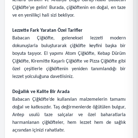
kenara bırakın ve Antalya Doğu Garajı’ndaki Babacan
Çiğköfte’ye gelin! Burada, çiğköftenin en doğal, en taze
ve en yenilikçi hali sizi bekliyor.
Lezzette Fark Yaratan Özel Tarifler
Babacan Çiğköfte, geleneksel lezzeti modern
dokunuşlarla buluşturarak çiğköfte keyfini başka bir
boyuta taşıyor. El yapımı Atom Çiğköfte, Kebap Dürüm
Çiğköfte, Kiremitte Kaşarlı Çiğköfte ve Pizza Çiğköfte gibi
özel çeşitlerle çiğköftenin yeniden tanımlandığı bir
lezzet yolculuğuna davetlisiniz.
Doğallık ve Kalite Bir Arada
Babacan Çiğköfte’de kullanılan malzemelerin tamamı
doğal ve katkısızdır. Taş değirmenlerde öğütülen bulgur,
Antep usulü taze salçalar ve özel baharatlarla
harmanlanan çiğköfteler, hem lezzet hem de sağlık
açısından içinizi rahatlatır.