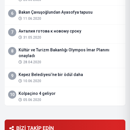
Bakan Çavuşoğlundan Ayasofya tapusu
6
11.06.2020
Анталия готова к новому сроку
7
31.05.2020
Kültür ve Turizm Bakanlığı Olympos İmar Planını
8
onayladı
28.04.2020
Kepez Belediyesi’ne bir ödül daha
9
10.06.2020
Kolpaçino 4 geliyor
10
05.06.2020
BİZİ TAKİP EDİN