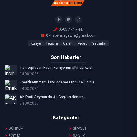
0505 774 7447
07habermagazin@gmail.com
Künye
İletişim
Galeri
Video
Yazarlar
Son Haberler
İncir toplayan kadın kamyonun altında kaldı
04.08.2026
Emeklilerin zam farkı ödeme tarihi belli oldu
04.08.2026
AK Parti Seyhan’da Ali Coşkun dönemi
04.08.2026
Kategoriler
GÜNDEM
SİYASET
EĞİTİM
SAĞLIK