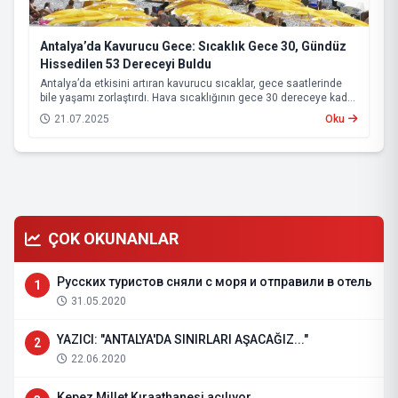
Antalya’da Kavurucu Gece: Sıcaklık Gece 30, Gündüz
Hissedilen 53 Dereceyi Buldu
Antalya’da etkisini artıran kavurucu sıcaklar, gece saatlerinde
bile yaşamı zorlaştırdı. Hava sıcaklığının gece 30 dereceye kadar
çıktığı kentte, yüksek nemin de etkisiyle vatandaşlar serinlemek
21.07.2025
Oku
için Konyaaltı Sahili’ne akın etti. Sahile serdikleri örtülerde
sabahlayanlar, güneşin doğmasıyla birlikte denize girerek
serinlemeye çalıştı.
ÇOK OKUNANLAR
Русских туристов сняли с моря и отправили в отель
1
31.05.2020
YAZICI: "ANTALYA'DA SINIRLARI AŞACAĞIZ..."
2
22.06.2020
Kepez Millet Kıraathanesi açılıyor