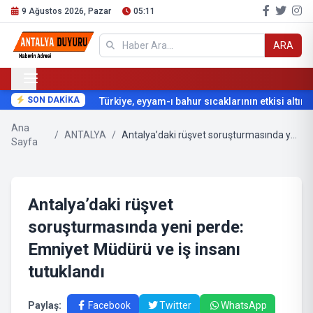
9 Ağustos 2026, Pazar
05:11
ARA
SON DAKİKA
Türkiye, eyyam-ı bahur sıcaklarının etkisi altına g
Ana
/
ANTALYA
/
Antalya’daki rüşvet soruşturmasında yeni perde: Emniyet Müdürü ve iş insanı tutuklandı
Sayfa
Antalya’daki rüşvet
soruşturmasında yeni perde:
Emniyet Müdürü ve iş insanı
tutuklandı
Paylaş:
Facebook
Twitter
WhatsApp