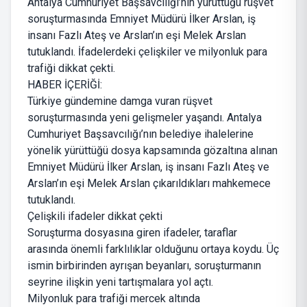
Antalya Cumhuriyet Başsavcılığı’nın yürüttüğü rüşvet
soruşturmasında Emniyet Müdürü İlker Arslan, iş
insanı Fazlı Ateş ve Arslan’ın eşi Melek Arslan
tutuklandı. İfadelerdeki çelişkiler ve milyonluk para
trafiği dikkat çekti.
HABER İÇERİĞİ:
Türkiye gündemine damga vuran rüşvet
soruşturmasında yeni gelişmeler yaşandı. Antalya
Cumhuriyet Başsavcılığı’nın belediye ihalelerine
yönelik yürüttüğü dosya kapsamında gözaltına alınan
Emniyet Müdürü İlker Arslan, iş insanı Fazlı Ateş ve
Arslan’ın eşi Melek Arslan çıkarıldıkları mahkemece
tutuklandı.
Çelişkili ifadeler dikkat çekti
Soruşturma dosyasına giren ifadeler, taraflar
arasında önemli farklılıklar olduğunu ortaya koydu. Üç
ismin birbirinden ayrışan beyanları, soruşturmanın
seyrine ilişkin yeni tartışmalara yol açtı.
Milyonluk para trafiği mercek altında