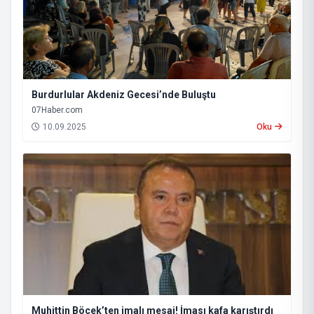
Burdurlular Akdeniz Gecesi’nde Buluştu
07Haber.com
10.09.2025
Oku
Muhittin Böcek’ten imalı mesaj! İması kafa karıştırdı