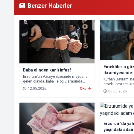
Benzer Haberler
Emeklilerin gö
Baba elinden kanlı infaz!
ikramiyesinde:
Erzurum’un Aziziye ilçesinde meydana
bekleniyor
Kurban Bayramı’na 
gelen olayda, baba ile oğlu arasında
emekli bayram ikr
çıkan tartışma kanlı bitti. Öz oğlunu
12.05.2026
Oku
tarihleri yeniden 
bıçakla ağır yaralayan baba, çıkarıldığı
08.05.2026
mahkemece tutuklanarak cezaevine
gönderildi.
Erzurum’da yal
yaşındaki adam