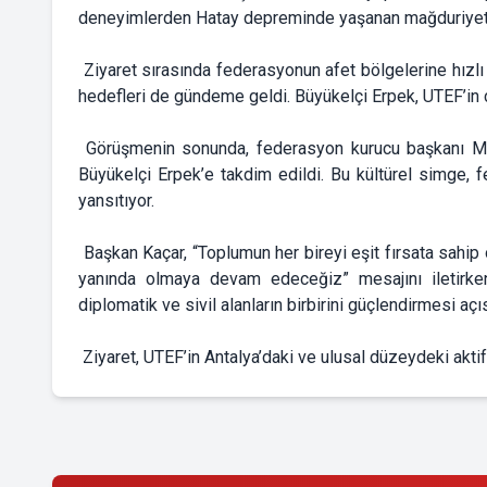
deneyimlerden Hatay depreminde yaşanan mağduriyetle
Ziyaret sırasında federasyonun afet bölgelerine hızlı ul
hedefleri de gündeme geldi. Büyükelçi Erpek, UTEF’in ça
Görüşmenin sonunda, federasyon kurucu başkanı Mete
Büyükelçi Erpek’e takdim edildi. Bu kültürel simge, f
yansıtıyor.
Başkan Kaçar, “Toplumun her bireyi eşit fırsata sahip o
yanında olmaya devam edeceğiz” mesajını iletirken
diplomatik ve sivil alanların birbirini güçlendirmesi a
Ziyaret, UTEF’in Antalya’daki ve ulusal düzeydeki aktif