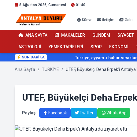
8 Ağustos 2026, Cumartesi
01:40
Künye
İletişim
Galeri
ANA SAYFA
MAKALELER
GÜNDEM
SİYASET
ASTROLOJİ
YEMEK TARİFLERİ
SPOR
EKONOMİ
SON DAKİKA
Türkiye, eyyam-ı bahur sıcaklarının etki
Ana Sayfa
/
TÜRKİYE
/
UTEF, Büyükelçi Deha Erpek’i Antalya’
UTEF, Büyükelçi Deha Erpek’i
Paylaş:
Facebook
Twitter
WhatsApp