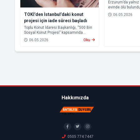
bulundu
Erzurum’da yalnız y
evinde ölü bulundu
TOKİ’den İstanbul’daki konut
06.05.2026
projesi için iade süreci başladı
Toplu Konut İdaresi Başkanlığı, “500 Bin
Sosyal Konut Projesi” kapsamında
İstanbul’da hak sahibi olamayan
06.05.2026
Oku
vatandaşlara başvuru bedellerinin
iadesine başlandığını açıkladı.
Hakkımızda
0505 774 7447