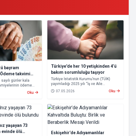
Türkiye'de her 10 yetişkinden 4’ü
zü bayram
bakım sorumluluğu taşıyor
 Ödeme takvimi
Türkiye İstatistik Kurumu’nun (TÜİK)
sayılı günler kala
yayımladığı 2025 yılı “İş ve Aile
amiyelerinin ödeme
Yaşamının Uyumu” araştırmasına göre,
gündeme geldi.
07.05.2026
Oku
Oku
Türkiye’de 18-74 yaş grubundaki nüfusun
yüzde 43,1’i bakım sorumluluğu
üstleniyor.
nız yaşayan 73
 evinde ölü
Eskişehir’de Adıyamanlılar