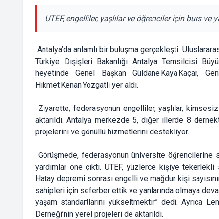
UTEF, engelliler, yaşlılar ve öğrenciler için burs ve
Antalya’da anlamlı bir buluşma gerçekleşti. Uluslarara
Türkiye Dışişleri Bakanlığı Antalya Temsilcisi Büy
heyetinde Genel Başkan Güldane Kaya Kaçar, Gen
Hikmet Kenan Yozgatlı yer aldı.
Ziyarette, federasyonun engelliler, yaşlılar, kimsesiz
aktarıldı. Antalya merkezde 5, diğer illerde 8 dern
projelerini ve gönüllü hizmetlerini destekliyor.
Görüşmede, federasyonun üniversite öğrencilerine sağ
yardımlar öne çıktı. UTEF, yüzlerce kişiye tekerlekli
Hatay depremi sonrası engelli ve mağdur kişi sayısının 
sahipleri için seferber ettik ve yanlarında olmaya de
yaşam standartlarını yükseltmektir” dedi. Ayrıca Le
Derneği’nin yerel projeleri de aktarıldı.