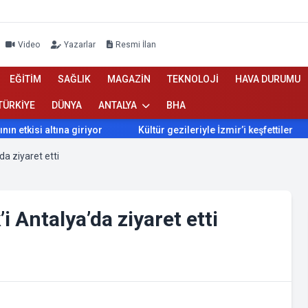
Video
Yazarlar
Resmi İlan
EĞİTİM
SAĞLIK
MAGAZİN
TEKNOLOJİ
HAVA DURUMU
TÜRKİYE
DÜNYA
ANTALYA
BHA
si altına giriyor
Kültür gezileriyle İzmir’i keşfettiler
İz
da ziyaret etti
 Antalya’da ziyaret etti