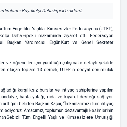
 yardımlarını Büyükelçi Deha Erpek’e aktardı.
sı Tüm Engelliler Yaşlılar Kimsesizler Federasyonu (UTEF),
ükelçi Deha Erpek’i makamında ziyaret etti. Federasyon
el Başkan Yardımcısı Ergün Kurt ve Genel Sekreter
ler ve öğrenciler için yürüttüğü çalışmalar detaylı şekilde
ekten oluşan toplam 13 dernek, UTEF’in sosyal sorumluluk
ladığı karşılıksız burslar ve ihtiyaç sahiplerine yapılan
 sandalye, hasta yatağı, gıda ve kıyafet desteği sağlıyor.
arttığını belirten Başkan Kaçar, “İmkânlarımızı tüm ihtiyaç
vam ediyoruz. Amacımız, toplumun dezavantajlı kesimlerinin
man Gebizli Tüm Engelli Yaşlı ve Kimsesizlere Umutışığı