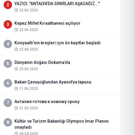
YAZICI: "ANTALYA'DA SINIRLARI AŞACAĞIZ..."
2
22.06.2020
Kepez Millet Kıraathanesi açılıyor
3
22.06.2020
Konyaaltı’nın kreşleri için ön kayıtlar başladı
4
22.06.2020
Dünyanın doğası Dokuma’da
5
25.06.2020
Bakan Çavuşoğlundan Ayasofya tapusu
6
11.06.2020
Анталия готова к новому сроку
7
31.05.2020
Kültür ve Turizm Bakanlığı Olympos İmar Planını
8
onayladı
28.04.2020