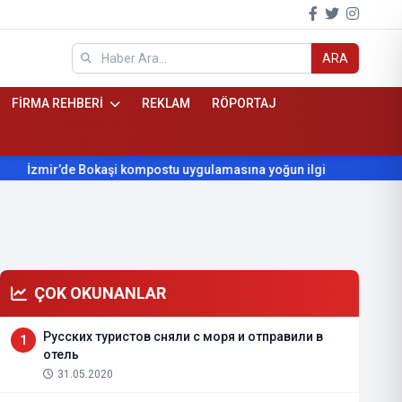
ARA
FİRMA REHBERİ
REKLAM
RÖPORTAJ
mir’de Bokaşi kompostu uygulamasına yoğun ilgi
Beydağ’ın yı
ÇOK OKUNANLAR
Русских туристов сняли с моря и отправили в
1
отель
31.05.2020