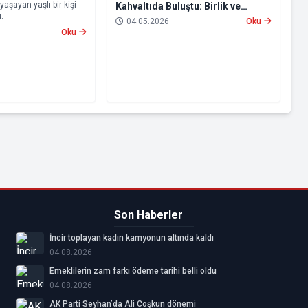
aşayan yaşlı bir kişi
Kahvaltıda Buluştu: Birlik ve
.
Beraberlik Mesajı Verildi
04.05.2026
Oku
Oku
Son Haberler
İncir toplayan kadın kamyonun altında kaldı
04.08.2026
Emeklilerin zam farkı ödeme tarihi belli oldu
04.08.2026
AK Parti Seyhan’da Ali Coşkun dönemi