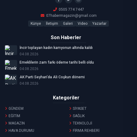
0505 774 7447
07habermagazin@gmail.com
Künye
İletişim
Galeri
Video
Yazarlar
Son Haberler
İncir toplayan kadın kamyonun altında kaldı
04.08.2026
Emeklilerin zam farkı ödeme tarihi belli oldu
04.08.2026
AK Parti Seyhan’da Ali Coşkun dönemi
04.08.2026
Kategoriler
GÜNDEM
SİYASET
EĞİTİM
SAĞLIK
MAGAZİN
TEKNOLOJİ
HAVA DURUMU
FİRMA REHBERİ