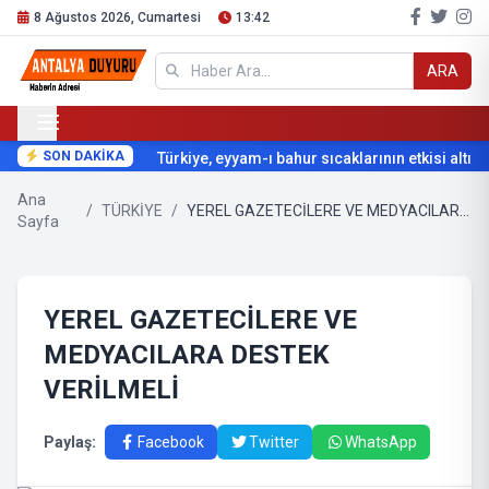
8 Ağustos 2026, Cumartesi
13:42
ARA
SON DAKİKA
Türkiye, eyyam-ı bahur sıcaklarının etkisi altına 
Ana
/
TÜRKİYE
/
YEREL GAZETECİLERE VE MEDYACILARA DESTEK VERİLMELİ
Sayfa
YEREL GAZETECİLERE VE
MEDYACILARA DESTEK
VERİLMELİ
Paylaş:
Facebook
Twitter
WhatsApp