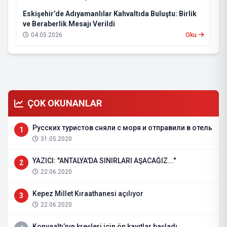
Eskişehir’de Adıyamanlılar Kahvaltıda Buluştu: Birlik
ve Beraberlik Mesajı Verildi
04.05.2026
Oku
ÇOK OKUNANLAR
Русских туристов сняли с моря и отправили в отель
1
31.05.2020
YAZICI: "ANTALYA'DA SINIRLARI AŞACAĞIZ..."
2
22.06.2020
Kepez Millet Kıraathanesi açılıyor
3
22.06.2020
Konyaaltı’nın kreşleri için ön kayıtlar başladı