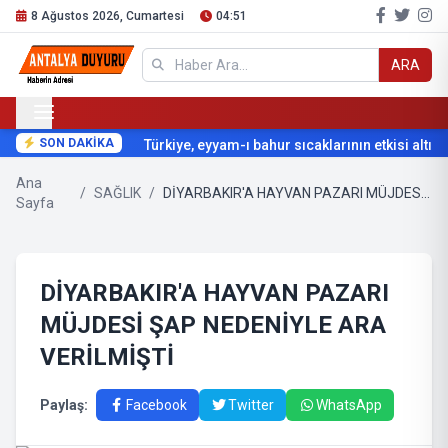
8 Ağustos 2026, Cumartesi
04:51
ARA
SON DAKİKA
Türkiye, eyyam-ı bahur sıcaklarının etkisi altına 
Ana
/
SAĞLIK
/
DİYARBAKIR'A HAYVAN PAZARI MÜJDESİ ŞAP NEDENİYLE ARA VERİLMİŞTİ
Sayfa
DİYARBAKIR'A HAYVAN PAZARI
MÜJDESİ ŞAP NEDENİYLE ARA
VERİLMİŞTİ
Paylaş:
Facebook
Twitter
WhatsApp