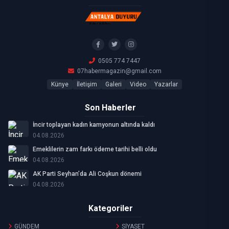
0505 774 7447
07habermagazin@gmail.com
Künye
İletişim
Galeri
Video
Yazarlar
Son Haberler
İncir toplayan kadın kamyonun altında kaldı
04.08.2026
Emeklilerin zam farkı ödeme tarihi belli oldu
04.08.2026
AK Parti Seyhan’da Ali Coşkun dönemi
04.08.2026
Kategoriler
GÜNDEM
SİYASET