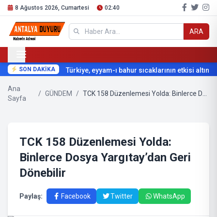
8 Ağustos 2026, Cumartesi
02:40
ARA
SON DAKİKA
Türkiye, eyyam-ı bahur sıcaklarının etkisi altına gi
Ana
/
GÜNDEM
/
TCK 158 Düzenlemesi Yolda: Binlerce Dosya Yargıtay’dan Geri Dönebilir
Sayfa
TCK 158 Düzenlemesi Yolda:
Binlerce Dosya Yargıtay’dan Geri
Dönebilir
Paylaş:
Facebook
Twitter
WhatsApp