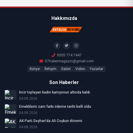
Hakkımızda
0505 774 7447
07habermagazin@gmail.com
Künye
İletişim
Galeri
Video
Yazarlar
Son Haberler
İncir toplayan kadın kamyonun altında kaldı
04.08.2026
Emeklilerin zam farkı ödeme tarihi belli oldu
04.08.2026
AK Parti Seyhan’da Ali Coşkun dönemi
04.08.2026