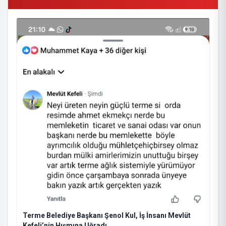
Terme Belediye Başkanı Şenol Kul, İş İnsanı Mevlüt
Kefeli’nin Hışmına Uğradı