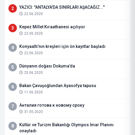
YAZICI: "ANTALYA'DA SINIRLARI AŞACAĞIZ..."
2
22.06.2020
Kepez Millet Kıraathanesi açılıyor
3
22.06.2020
Konyaaltı’nın kreşleri için ön kayıtlar başladı
4
22.06.2020
Dünyanın doğası Dokuma’da
5
25.06.2020
Bakan Çavuşoğlundan Ayasofya tapusu
6
11.06.2020
Анталия готова к новому сроку
7
31.05.2020
Kültür ve Turizm Bakanlığı Olympos İmar Planını
8
onayladı