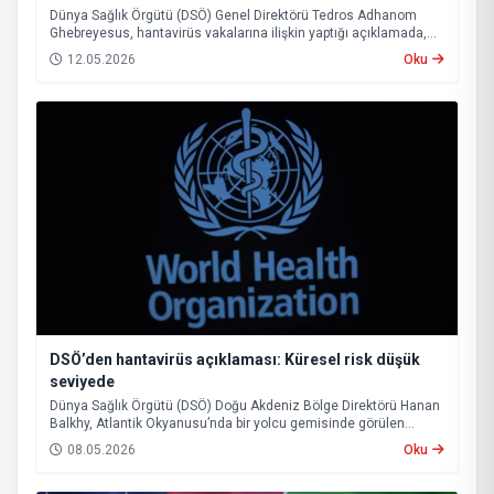
Dünya Sağlık Örgütü (DSÖ) Genel Direktörü Tedros Adhanom
Ghebreyesus, hantavirüs vakalarına ilişkin yaptığı açıklamada,
mevcut tablonun küresel çapta büyük bir salgının başlangıcına
12.05.2026
Oku
işaret etmediğini belirtti. Ghebreyesus, buna rağmen virüsün
uzun kuluçka süresi nedeniyle önümüzdeki haftalarda yeni
vakaların görülebileceği uyarısında bulundu.
DSÖ’den hantavirüs açıklaması: Küresel risk düşük
seviyede
Dünya Sağlık Örgütü (DSÖ) Doğu Akdeniz Bölge Direktörü Hanan
Balkhy, Atlantik Okyanusu’nda bir yolcu gemisinde görülen
hantavirüs vakalarına ilişkin açıklamada bulundu.
08.05.2026
Oku