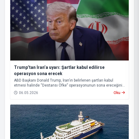
Trump’tan İran’a uyarı: Şartlar kabul edilirse
operasyon sona erecek
ABD Başkanı Donald Trump, İran’ın belirlenen şartları kabul
etmesi halinde “Destansı Öfke” operasyonunun sona ereceğini
ve Hürmüz Boğazı’nın yeniden açılacağını açıkladı.
06.05.2026
Oku