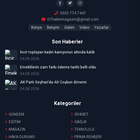
0505 774 7447
07habermagazin@gmail.com
Künye
İletişim
Galeri
Video
Yazarlar
Son Haberler
İncir toplayan kadın kamyonun altında kaldı
04.08.2026
Emeklilerin zam farkı ödeme tarihi belli oldu
04.08.2026
AK Parti Seyhan’da Ali Coşkun dönemi
04.08.2026
Kategoriler
GÜNDEM
SİYASET
EĞİTİM
SAĞLIK
MAGAZİN
TEKNOLOJİ
HAVA DURUMU
FİRMA REHBERİ