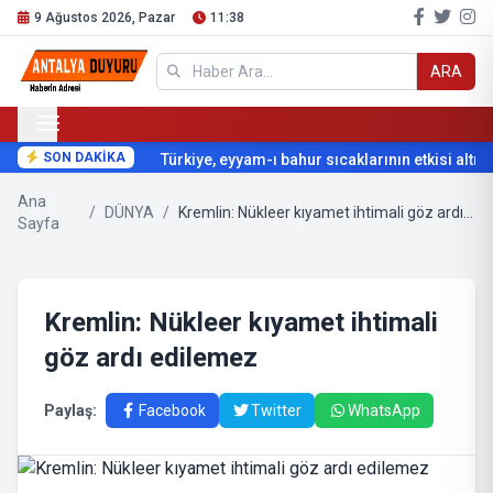
9 Ağustos 2026, Pazar
11:38
ARA
SON DAKİKA
Türkiye, eyyam-ı bahur sıcaklarının etkisi altına 
Ana
/
DÜNYA
/
Kremlin: Nükleer kıyamet ihtimali göz ardı edilemez
Sayfa
Kremlin: Nükleer kıyamet ihtimali
göz ardı edilemez
Paylaş:
Facebook
Twitter
WhatsApp