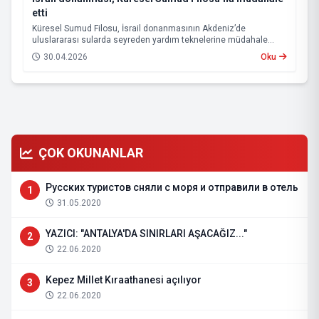
etti
Küresel Sumud Filosu, İsrail donanmasının Akdeniz’de
uluslararası sularda seyreden yardım teknelerine müdahale
ettiğini açıkladı.
30.04.2026
Oku
ÇOK OKUNANLAR
Русских туристов сняли с моря и отправили в отель
1
31.05.2020
YAZICI: "ANTALYA'DA SINIRLARI AŞACAĞIZ..."
2
22.06.2020
Kepez Millet Kıraathanesi açılıyor
3
22.06.2020