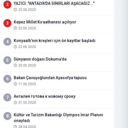
YAZICI: "ANTALYA'DA SINIRLARI AŞACAĞIZ..."
2
22.06.2020
Kepez Millet Kıraathanesi açılıyor
3
22.06.2020
Konyaaltı’nın kreşleri için ön kayıtlar başladı
4
22.06.2020
Dünyanın doğası Dokuma’da
5
25.06.2020
Bakan Çavuşoğlundan Ayasofya tapusu
6
11.06.2020
Анталия готова к новому сроку
7
31.05.2020
Kültür ve Turizm Bakanlığı Olympos İmar Planını
8
onayladı
28.04.2020