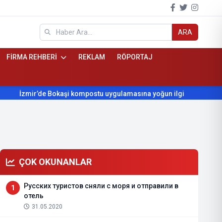
ARA
FİRMA REHBERİ
REKLAM
RÖPORTAJ
İzmir’de Bokaşi kompostu uygulamasına yoğun ilgi
Beydağ’ın
ÇOK OKUNANLAR
Русских туристов сняли с моря и отправили в
1
отель
31.05.2020