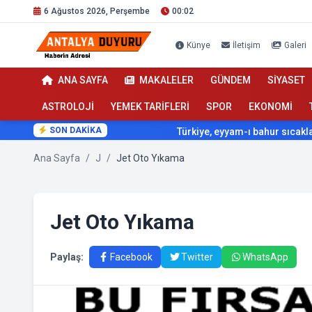
6 Ağustos 2026, Perşembe
00:02
Künye
İletişim
Galeri
ANA SAYFA
MAKALELER
GÜNDEM
SİYASET
ASTROLOJİ
YEMEK TARİFLERİ
SPOR
EKONOMİ
SON DAKİKA
Türkiye, eyyam-ı bahur sıcaklarının e
Ana Sayfa
/
J
/
Jet Oto Yıkama
Jet Oto Yıkama
Paylaş:
Facebook
Twitter
WhatsApp