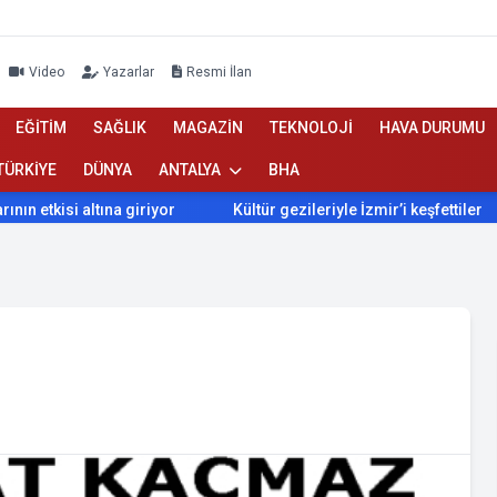
Video
Yazarlar
Resmi İlan
EĞİTİM
SAĞLIK
MAGAZİN
TEKNOLOJİ
HAVA DURUMU
TÜRKİYE
DÜNYA
ANTALYA
BHA
tkisi altına giriyor
Kültür gezileriyle İzmir’i keşfettiler