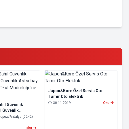
Japon&Kore Özel Servis Oto
Tamir Oto Elektrik
30.11.2019
Oku
hil Güvenlik
l Güvenlik
ek Yüksek Okul
ez/Antalya (0242)
sıl Gidilir?
Oku