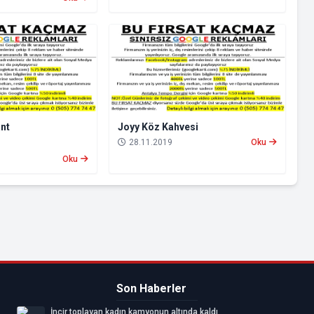
nt
Joyy Köz Kahvesi
28.11.2019
Oku
Oku
Son Haberler
İncir toplayan kadın kamyonun altında kaldı