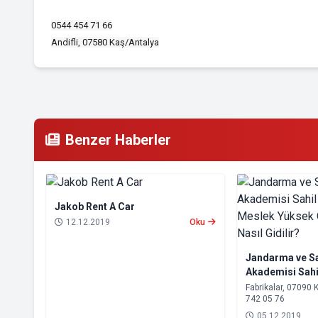
0544 454 71 66
Andifli, 07580 Kaş/Antalya
Benzer Haberler
Jakob Rent A Car
12.12.2019
Oku
Jandarma ve Sa
Akademisi Sahi
Astsubay Mesl
Fabrikalar, 07090 Kep
742 05 76
Müdürlüğü'ne Na
05.12.2019