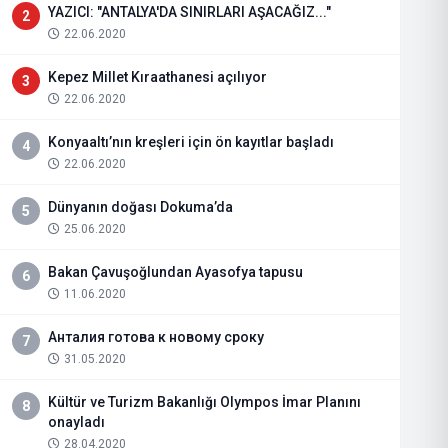
YAZICI: "ANTALYA'DA SINIRLARI AŞACAĞIZ..."
2
22.06.2020
Kepez Millet Kıraathanesi açılıyor
3
22.06.2020
Konyaaltı’nın kreşleri için ön kayıtlar başladı
4
22.06.2020
Dünyanın doğası Dokuma’da
5
25.06.2020
Bakan Çavuşoğlundan Ayasofya tapusu
6
11.06.2020
Анталия готова к новому сроку
7
31.05.2020
Kültür ve Turizm Bakanlığı Olympos İmar Planını
8
onayladı
28.04.2020