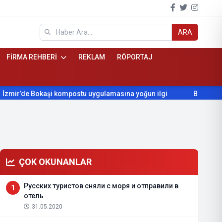
ARA
FİRMA REHBERİ
REKLAM
RÖPORTAJ
 Bokaşi kompostu uygulamasına yoğun ilgi
Beydağ’ın yıllardır
ÇOK OKUNANLAR
Русских туристов сняли с моря и отправили в
1
отель
31.05.2020