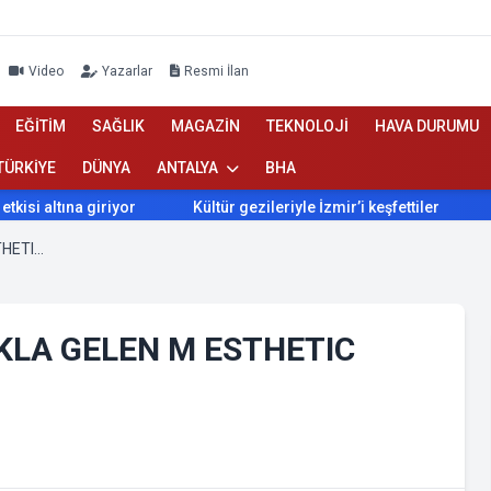
Video
Yazarlar
Resmi İlan
EĞİTİM
SAĞLIK
MAGAZİN
TEKNOLOJİ
HAVA DURUMU
TÜRKİYE
DÜNYA
ANTALYA
BHA
na giriyor
Kültür gezileriyle İzmir’i keşfettiler
İzmir’de
GÜZELLİK DENİLİNCE İLK AKLA GELEN M ESTHETIC BEAUTY
AKLA GELEN M ESTHETIC