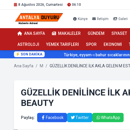
8 Ağustos 2026, Cumartesi
06:10
Künye
İletişim
Galeri
ANA SAYFA
MAKALELER
GÜNDEM
SİYASET
ASTROLOJİ
YEMEK TARİFLERİ
SPOR
EKONOMİ
SON DAKİKA
Türkiye, eyyam-ı bahur sıcaklarının etkisi altı
Ana Sayfa
/
M
/
GÜZELLİK DENİLİNCE İLK 
BEAUTY
Paylaş:
Facebook
Twitter
WhatsApp