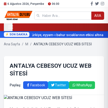
6 Ağustos 2026, Perşembe
06:00
ARA
SON DAKİKA
Türkiye, eyyam-ı bahur sıcaklarının etkisi altına gir
Ana Sayfa
/
M
/
ANTALYA CEBESOY UCUZ WEB SİTESİ
ANTALYA CEBESOY UCUZ WEB
SİTESİ
Paylaş:
Facebook
Twitter
WhatsApp