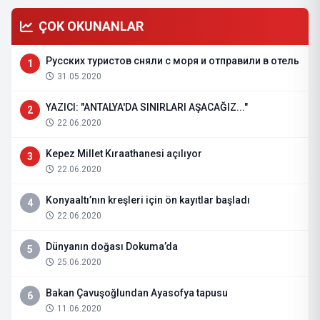
ÇOK OKUNANLAR
Русских туристов сняли с моря и отправили в отель
1
31.05.2020
YAZICI: "ANTALYA'DA SINIRLARI AŞACAĞIZ..."
2
22.06.2020
Kepez Millet Kıraathanesi açılıyor
3
22.06.2020
Konyaaltı’nın kreşleri için ön kayıtlar başladı
4
22.06.2020
Dünyanın doğası Dokuma’da
5
25.06.2020
Bakan Çavuşoğlundan Ayasofya tapusu
6
11.06.2020