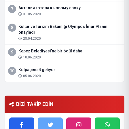
Анталия готова к новому сроку
7
31.05.2020
Kültür ve Turizm Bakanlığı Olympos İmar Planını
8
onayladı
28.04.2020
Kepez Belediyesi’ne bir ödül daha
9
10.06.2020
Kolpaçino 4 geliyor
10
05.06.2020
BİZİ TAKİP EDİN