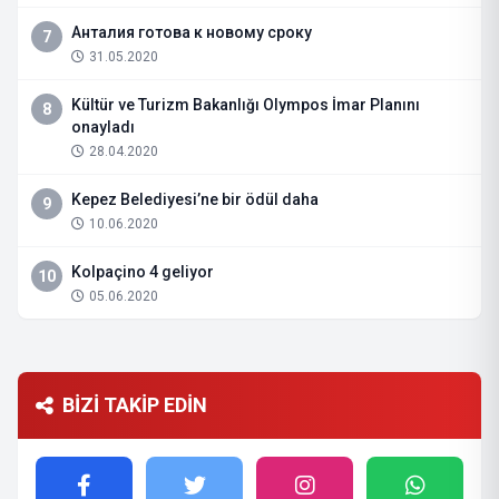
Анталия готова к новому сроку
7
31.05.2020
Kültür ve Turizm Bakanlığı Olympos İmar Planını
8
onayladı
28.04.2020
Kepez Belediyesi’ne bir ödül daha
9
10.06.2020
Kolpaçino 4 geliyor
10
05.06.2020
BİZİ TAKİP EDİN