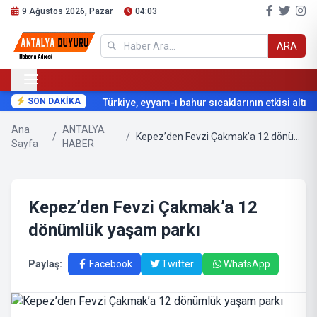
9 Ağustos 2026, Pazar
04:03
ARA
SON DAKİKA
Türkiye, eyyam-ı bahur sıcaklarının etkisi altına 
Ana
ANTALYA
/
/
Kepez’den Fevzi Çakmak’a 12 dönümlük yaşam parkı
Sayfa
HABER
Kepez’den Fevzi Çakmak’a 12
dönümlük yaşam parkı
Paylaş:
Facebook
Twitter
WhatsApp