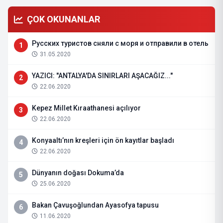
ÇOK OKUNANLAR
Русских туристов сняли с моря и отправили в отель
1
31.05.2020
YAZICI: "ANTALYA'DA SINIRLARI AŞACAĞIZ..."
2
22.06.2020
Kepez Millet Kıraathanesi açılıyor
3
22.06.2020
Konyaaltı’nın kreşleri için ön kayıtlar başladı
4
22.06.2020
Dünyanın doğası Dokuma’da
5
25.06.2020
Bakan Çavuşoğlundan Ayasofya tapusu
6
11.06.2020