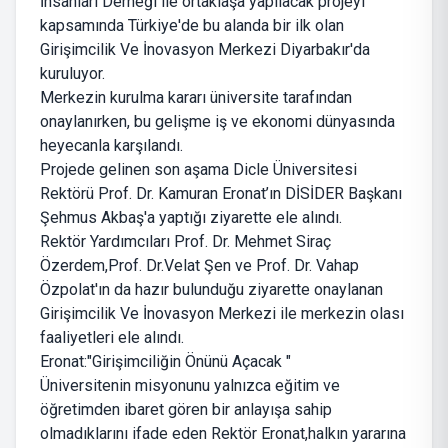
İnsanları Derneği ile ortaklaşa yapılacak projeyi
kapsamında Türkiye'de bu alanda bir ilk olan
Girişimcilik Ve İnovasyon Merkezi Diyarbakır'da
kuruluyor.
Merkezin kurulma kararı üniversite tarafından
onaylanırken, bu gelişme iş ve ekonomi dünyasında
heyecanla karşılandı.
Projede gelinen son aşama Dicle Üniversitesi
Rektörü Prof. Dr. Kamuran Eronat’ın DİSİDER Başkanı
Şehmus Akbaş'a yaptığı ziyarette ele alındı.
Rektör Yardımcıları Prof. Dr. Mehmet Siraç
Özerdem,Prof. Dr.Velat Şen ve Prof. Dr. Vahap
Özpolat'ın da hazır bulunduğu ziyarette onaylanan
Girişimcilik Ve İnovasyon Merkezi ile merkezin olası
faaliyetleri ele alındı.
Eronat:"Girişimciliğin Önünü Açacak "
Üniversitenin misyonunu yalnızca eğitim ve
öğretimden ibaret gören bir anlayışa sahip
olmadıklarını ifade eden Rektör Eronat,halkın yararına