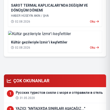
SAROT TERMAL KAPLICALARI’NDA DEĞİŞİM VE
DÖNÜŞÜM DÖNEMİ
HABER HÜSEYİN AKIN / ŞHA
02.08.2026
Oku
Kültür gezileriyle İzmir’i keşfettiler
02.08.2026
Oku
ÇOK OKUNANLAR
Русских туристов сняли с моря и отправили в отель
1
31.05.2020
YAZICI: "ANTALYA'DA SINIRLARI AŞACAĞIZ..."
2