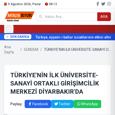
9 Ağustos 2026, Pazar
08:12
ARA
SON DAKİKA
Türkiye, eyyam-ı bahur sıcaklarının etkisi altına gi
Ana
/
GÜNDEM
/
TÜRKİYE'NİN İLK ÜNİVERSİTE-SANAYİ ORTAKLI GİRİŞİMCİLİK MERKEZİ DİYARBAKIR'DA
Sayfa
TÜRKİYE'NİN İLK ÜNİVERSİTE-
SANAYİ ORTAKLI GİRİŞİMCİLİK
MERKEZİ DİYARBAKIR'DA
Paylaş:
Facebook
Twitter
WhatsApp