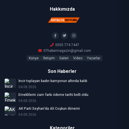
Hakkımızda
0505 774 7447
07habermagazin@gmail.com
Künye
İletişim
Galeri
Video
Yazarlar
Son Haberler
İncir toplayan kadın kamyonun altında kaldı
04.08.2026
Emeklilerin zam farkı ödeme tarihi belli oldu
04.08.2026
AK Parti Seyhan’da Ali Coşkun dönemi
04.08.2026
Kategoriler