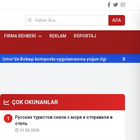
ARA
FİRMA REHBERİ
REKLAM
RÖPORTAJ
 Bokaşi kompostu uygulamasına yoğun ilgi
Beydağ’ın yıllardır
ÇOK OKUNANLAR
Русских туристов сняли с моря и отправили в
1
отель
31.05.2020