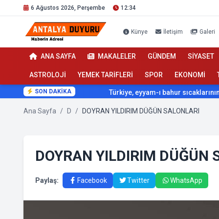
6 Ağustos 2026, Perşembe
12:34
Künye
İletişim
Galeri
ANA SAYFA
MAKALELER
GÜNDEM
SİYASET
ASTROLOJİ
YEMEK TARİFLERİ
SPOR
EKONOMİ
SON DAKİKA
Türkiye, eyyam-ı bahur sıcaklarının etkisi altı
Ana Sayfa
/
D
/
DOYRAN YILDIRIM DÜĞÜN SALONLARI
DOYRAN YILDIRIM DÜĞÜN 
Paylaş:
Facebook
Twitter
WhatsApp