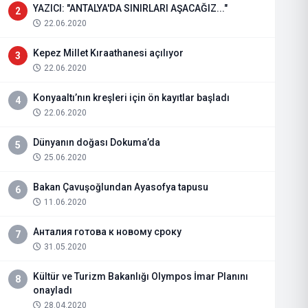
YAZICI: "ANTALYA'DA SINIRLARI AŞACAĞIZ..."
2
22.06.2020
Kepez Millet Kıraathanesi açılıyor
3
22.06.2020
Konyaaltı’nın kreşleri için ön kayıtlar başladı
4
22.06.2020
Dünyanın doğası Dokuma’da
5
25.06.2020
Bakan Çavuşoğlundan Ayasofya tapusu
6
11.06.2020
Анталия готова к новому сроку
7
31.05.2020
Kültür ve Turizm Bakanlığı Olympos İmar Planını
8
onayladı
28.04.2020