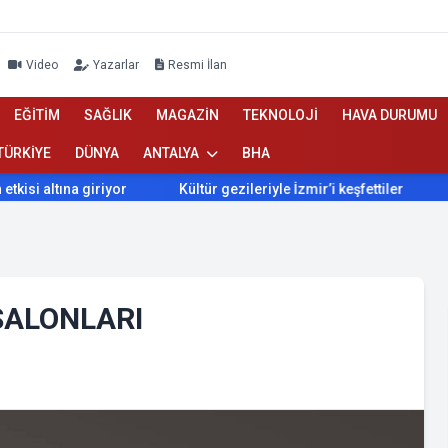
Video
Yazarlar
Resmi İlan
EĞİTİM
SAĞLIK
MAGAZİN
TEKNOLOJİ
HAVA DURUMU
TÜRKİYE
DÜNYA
ANTALYA
BHA
na giriyor
Kültür gezileriyle İzmir’i keşfettiler
İzmir’de
SALONLARI