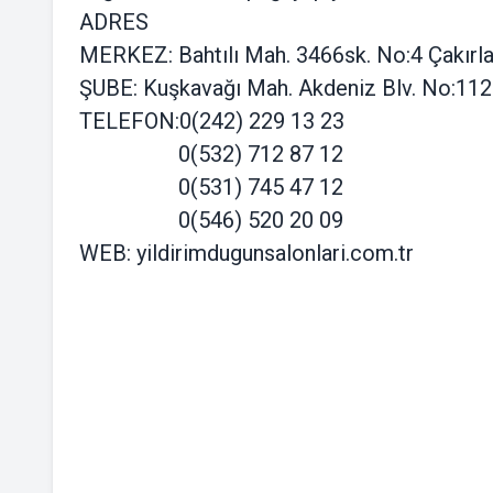
ADRES
MERKEZ: Bahtılı Mah. 3466sk. No:4 Çakır
ŞUBE: Kuşkavağı Mah. Akdeniz Blv. No:112
TELEFON:0(242) 229 13 23
0(532) 712 87 12
0(531) 745 47 12
0(546) 520 20 09
WEB: yildirimdugunsalonlari.com.tr