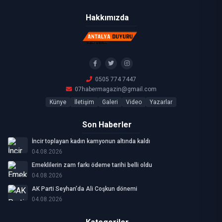
Hakkımızda
0505 774 7447
07habermagazin@gmail.com
Künye
İletişim
Galeri
Video
Yazarlar
Son Haberler
İncir toplayan kadın kamyonun altında kaldı
04.08.2026
Emeklilerin zam farkı ödeme tarihi belli oldu
04.08.2026
AK Parti Seyhan’da Ali Coşkun dönemi
04.08.2026