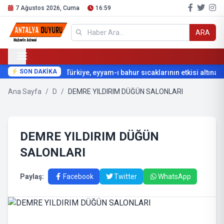
7 Ağustos 2026, Cuma
16:59
ARA
SON DAKİKA
Türkiye, eyyam-ı bahur sıcaklarının etkisi altına gir
Ana Sayfa
/
D
/
DEMRE YILDIRIM DÜĞÜN SALONLARI
DEMRE YILDIRIM DÜĞÜN
SALONLARI
Paylaş:
Facebook
Twitter
WhatsApp