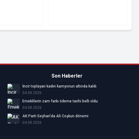
ni kullandı.
Son Haberler
İncir toplayan kadın kamyonun altında kaldı
04.08.2026
Emeklilerin zam farkı ödeme tarihi belli oldu
04.08.2026
AK Parti Seyhan’da Ali Coşkun dönemi
04.08.2026