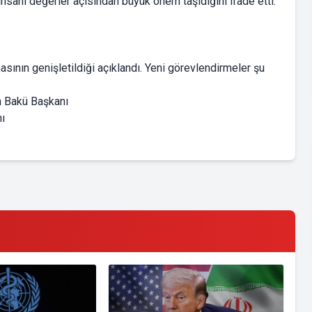
sani değerler açısından büyük önem taşıdığını ifade etti.
nın genişletildiği açıklandı. Yeni görevlendirmeler şu
 Bakü Başkanı
ı