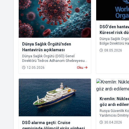
DSÖ’den hantav
Küresel risk d
Dünya Sağlık Örgü
Bölge Direktörü Ha
Dünya Sağlık Örgütü'nden
Okyanusu’nda bir 
Hantavirüs açıklaması
08.05.2026
görülen hantavirüs
Dünya Sağlık Örgütü (DSÖ) Genel
açıklamada bulun
Direktörü Tedros Adhanom Ghebreyesus,
hantavirüs vakalarına ilişkin yaptığı
12.05.2026
Oku
açıklamada, mevcut tablonun küresel
çapta büyük bir salgının başlangıcına
işaret etmediğini belirtti. Ghebreyesus,
buna rağmen virüsün uzun kuluçka
süresi nedeniyle önümüzdeki haftalarda
yeni vakaların görülebileceği uyarısında
bulundu.
Kremlin: Nüklee
göz ardı edile
Rusya Güvenlik K
Yardımcısı Dmitri
kıyamet yaşanma i
30.04.2026
DSÖ alarma geçti: Cruise
bulunduğunu belirt
gemisinde ölümcül virüs şüphesi