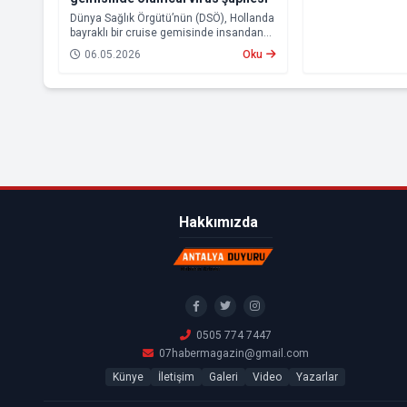
olunmalı” ifadeleri
Dünya Sağlık Örgütü’nün (DSÖ), Hollanda
bayraklı bir cruise gemisinde insandan
insana hantavirüs bulaşımı yaşandığını
06.05.2026
Oku
açıklaması uluslararası endişeye yol
açtı.
Hakkımızda
0505 774 7447
07habermagazin@gmail.com
Künye
İletişim
Galeri
Video
Yazarlar