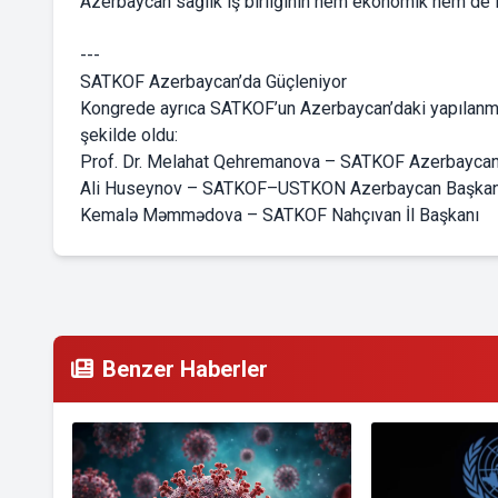
Azerbaycan sağlık iş birliğinin hem ekonomik hem de in
---
SATKOF Azerbaycan’da Güçleniyor
Kongrede ayrıca SATKOF’un Azerbaycan’daki yapılanması
şekilde oldu:
Prof. Dr. Melahat Qehremanova – SATKOF Azerbaycan
Ali Huseynov – SATKOF–USTKON Azerbaycan Başkan
Kemalə Məmmədova – SATKOF Nahçıvan İl Başkanı
Benzer Haberler