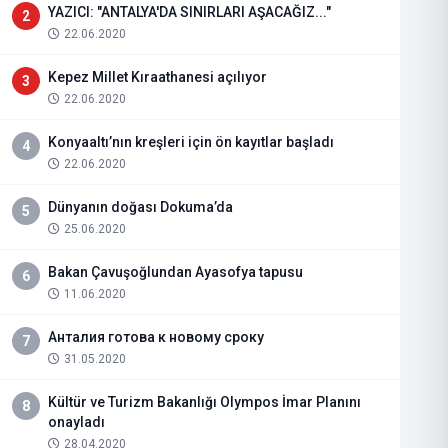
YAZICI: "ANTALYA'DA SINIRLARI AŞACAĞIZ..."
2
22.06.2020
Kepez Millet Kıraathanesi açılıyor
3
22.06.2020
Konyaaltı’nın kreşleri için ön kayıtlar başladı
4
22.06.2020
Dünyanın doğası Dokuma’da
5
25.06.2020
Bakan Çavuşoğlundan Ayasofya tapusu
6
11.06.2020
Анталия готова к новому сроку
7
31.05.2020
Kültür ve Turizm Bakanlığı Olympos İmar Planını
8
onayladı
28.04.2020