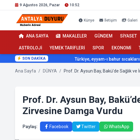
9 Ağustos 2026, Pazar
10:52
Künye
İletişim
Galeri
ANA SAYFA
MAKALELER
GÜNDEM
SİYASET
ASTROLOJİ
YEMEK TARİFLERİ
SPOR
EKONOMİ
SON DAKİKA
Türkiye, eyyam-ı bahur sıcaklarının etki
Ana Sayfa
/
DÜNYA
/
Prof. Dr. Aysun Bay, Bakü’d
Zirvesine Damga Vurdu
Paylaş:
Facebook
Twitter
WhatsApp