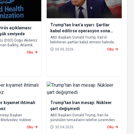
Trump’tan İran’a uyarı: Şartlar
irüs açıklaması:
kabul edilirse operasyon sona
üşük seviyede
erecek
ABD Başkanı Donald Trump, İran’ın
tü (DSÖ) Doğu Akdeniz
belirlenen şartları kabul etmesi halinde
nan Balkhy, Atlantik
“Destansı Öfke” operasyonunun sona
06.05.2026
Oku
yolcu gemisinde
ereceğini ve Hürmüz Boğazı’nın yeniden
Oku
 vakalarına ilişkin
açılacağını açıkladı.
du.
r kıyamet ihtimali
Trump’tan İran mesajı: Nükleer
mez
şart değişmedi
onseyi Başkan
ABD Başkanı Donald Trump, İran ile
y Medvedev, nükleer
yürütülen temasların telefon üzerinden
htimalinin
sürdürüldüğünü açıkladı.
Oku
30.04.2026
Oku
erek, “Buna hazırlıklı