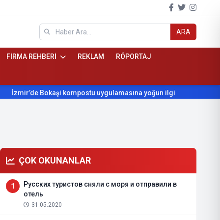
ARA
FİRMA REHBERİ
REKLAM
RÖPORTAJ
mir’de Bokaşi kompostu uygulamasına yoğun ilgi
Beydağ’ın yı
ÇOK OKUNANLAR
Русских туристов сняли с моря и отправили в
1
отель
31.05.2020