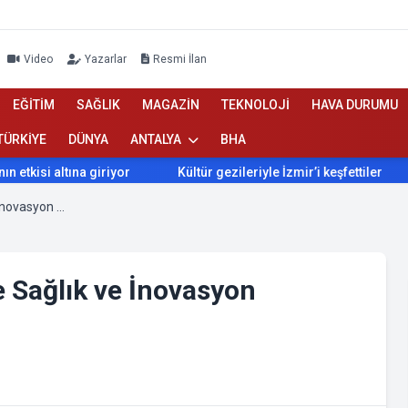
Video
Yazarlar
Resmi İlan
EĞİTİM
SAĞLIK
MAGAZİN
TEKNOLOJİ
HAVA DURUMU
TÜRKİYE
DÜNYA
ANTALYA
BHA
si altına giriyor
Kültür gezileriyle İzmir’i keşfettiler
İz
Prof. Dr. Aysun Bay, Bakü’de Sağlık ve İnovasyon Zirvesine Damga Vurdu
e Sağlık ve İnovasyon