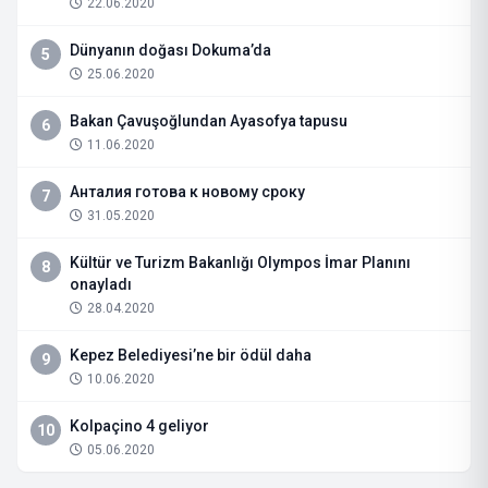
22.06.2020
Dünyanın doğası Dokuma’da
5
25.06.2020
Bakan Çavuşoğlundan Ayasofya tapusu
6
11.06.2020
Анталия готова к новому сроку
7
31.05.2020
Kültür ve Turizm Bakanlığı Olympos İmar Planını
8
onayladı
28.04.2020
Kepez Belediyesi’ne bir ödül daha
9
10.06.2020
Kolpaçino 4 geliyor
10
05.06.2020