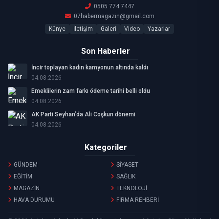
0505 774 7447
07habermagazin@gmail.com
Künye
İletişim
Galeri
Video
Yazarlar
Son Haberler
İncir toplayan kadın kamyonun altında kaldı
04.08.2026
Emeklilerin zam farkı ödeme tarihi belli oldu
04.08.2026
AK Parti Seyhan’da Ali Coşkun dönemi
04.08.2026
Kategoriler
GÜNDEM
SİYASET
EĞİTİM
SAĞLIK
MAGAZİN
TEKNOLOJİ
HAVA DURUMU
FİRMA REHBERİ