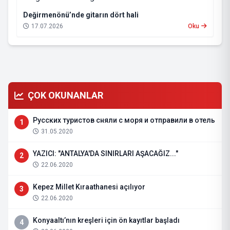
Değirmenönü’nde gitarın dört hali
17.07.2026
Oku
ÇOK OKUNANLAR
Русских туристов сняли с моря и отправили в отель
1
31.05.2020
YAZICI: "ANTALYA'DA SINIRLARI AŞACAĞIZ..."
2
22.06.2020
Kepez Millet Kıraathanesi açılıyor
3
22.06.2020
Konyaaltı’nın kreşleri için ön kayıtlar başladı
4