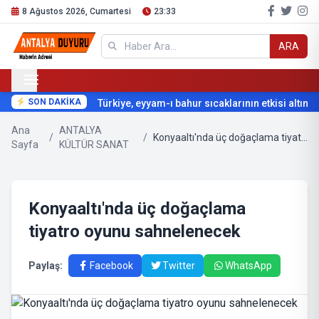
8 Ağustos 2026, Cumartesi
23:33
ARA
SON DAKİKA
Türkiye, eyyam-ı bahur sıcaklarının etkisi altına g
Ana
ANTALYA
/
/
Konyaaltı'nda üç doğaçlama tiyatro oyunu sahnelenecek
Sayfa
KÜLTÜR SANAT
Konyaaltı'nda üç doğaçlama
tiyatro oyunu sahnelenecek
Paylaş:
Facebook
Twitter
WhatsApp