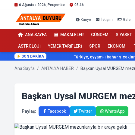
6 Ağustos 2026, Perşembe
05:46
Künye
İletişim
Galeri
ANA SAYFA
MAKALELER
GÜNDEM
SİYASET
ASTROLOJİ
YEMEK TARİFLERİ
SPOR
EKONOMİ
SON DAKİKA
Türkiye, eyyam-ı bahur sıcaklarının etki
Ana Sayfa
/
ANTALYA HABER
/
Başkan Uysal MURGEM mezun
Paylaş:
Facebook
Twitter
WhatsApp