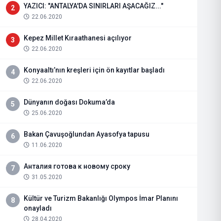
YAZICI: "ANTALYA'DA SINIRLARI AŞACAĞIZ..."
2
22.06.2020
Kepez Millet Kıraathanesi açılıyor
3
22.06.2020
Konyaaltı’nın kreşleri için ön kayıtlar başladı
4
22.06.2020
Dünyanın doğası Dokuma’da
5
25.06.2020
Bakan Çavuşoğlundan Ayasofya tapusu
6
11.06.2020
Анталия готова к новому сроку
7
31.05.2020
Kültür ve Turizm Bakanlığı Olympos İmar Planını
8
onayladı
28.04.2020