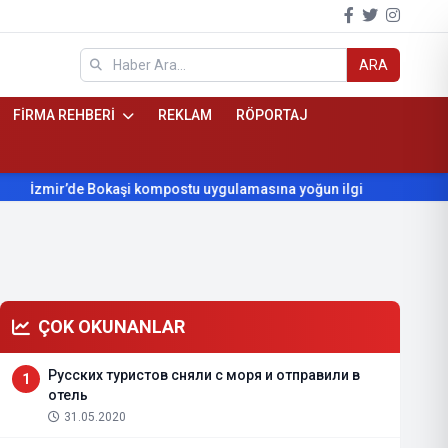
ARA
FİRMA REHBERİ
REKLAM
RÖPORTAJ
mir’de Bokaşi kompostu uygulamasına yoğun ilgi
Beydağ’ın yı
ÇOK OKUNANLAR
Русских туристов сняли с моря и отправили в
1
отель
31.05.2020