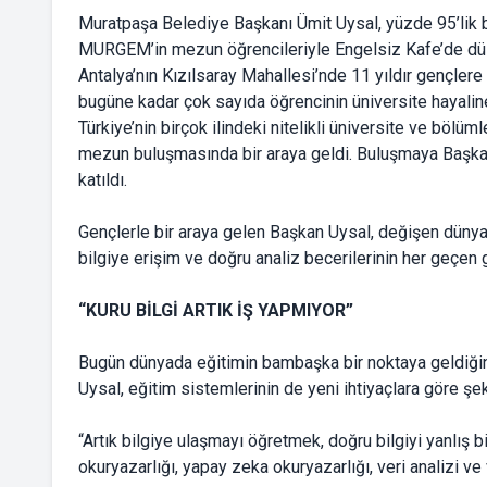
Muratpaşa Belediye Başkanı Ümit Uysal, yüzde 95’lik b
MURGEM’in mezun öğrencileriyle Engelsiz Kafe’de dü
Antalya’nın Kızılsaray Mahallesi’nde 11 yıldır gençle
bugüne kadar çok sayıda öğrencinin üniversite hayaline
Türkiye’nin birçok ilindeki nitelikli üniversite ve bö
mezun buluşmasında bir araya geldi. Buluşmaya Başka
katıldı.
Gençlerle bir araya gelen Başkan Uysal, değişen dünya
bilgiye erişim ve doğru analiz becerilerinin her geçen 
“KURU BİLGİ ARTIK İŞ YAPMIYOR”
Bugün dünyada eğitimin bambaşka bir noktaya geldiğini v
Uysal, eğitim sistemlerinin de yeni ihtiyaçlara göre şe
“Artık bilgiye ulaşmayı öğretmek, doğru bilgiyi yanlış b
okuryazarlığı, yapay zeka okuryazarlığı, veri analizi ve