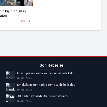
bin kişinin “Ortak
 oldu
Oku
Son Haberler
İncir toplayan kadın kamyonun altında kaldı
04.08.2026
Emeklilerin zam farkı ödeme tarihi belli oldu
04.08.2026
AK Parti Seyhan’da Ali Coşkun dönemi
04.08.2026