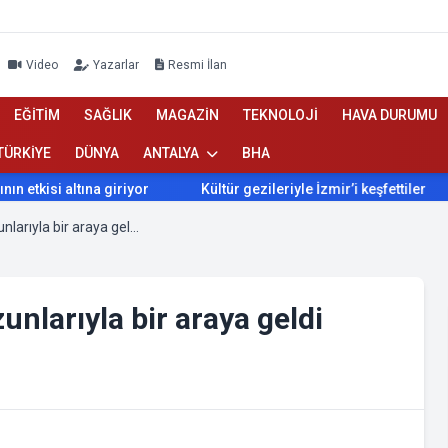
Video
Yazarlar
Resmi İlan
EĞİTİM
SAĞLIK
MAGAZİN
TEKNOLOJİ
HAVA DURUMU
TÜRKİYE
DÜNYA
ANTALYA
BHA
si altına giriyor
Kültür gezileriyle İzmir’i keşfettiler
İz
Başkan Uysal MURGEM mezunlarıyla bir araya geldi
larıyla bir araya geldi