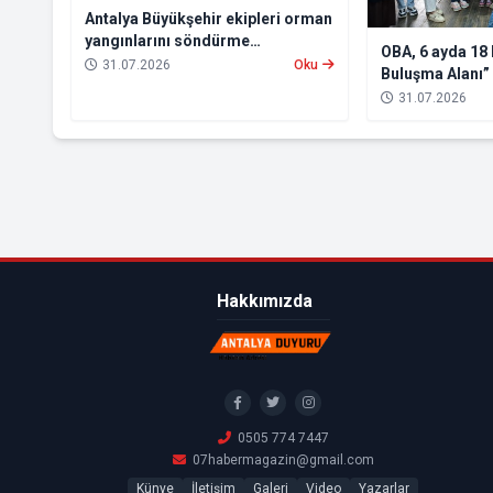
Antalya Büyükşehir ekipleri orman
yangınlarını söndürme
OBA, 6 ayda 18 
çalışmalarına seferber oldu
31.07.2026
Oku
Buluşma Alanı”
31.07.2026
Hakkımızda
0505 774 7447
07habermagazin@gmail.com
Künye
İletişim
Galeri
Video
Yazarlar