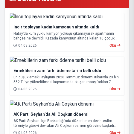
İncir toplayan kadın kamyonun altında kaldı
Hatay’da kum yüklü kamyon yokuşu çıkamayarak apartmanın
bahçesine devrildi. Kazada kamyonun altında kalan 10 çocuk
annesi 65 yaşındaki kadın hayatını kaybetti.
04.08.2026
Oku
Emeklilerin zam farkı ödeme tarihi belli oldu
En düşük emekli aylığının 2026 Temmuz dönemi itibarıyla 23 bin
552 TL'ye yükseltilmesi kapsamında oluşan maaş farkları 7
Ağustos 2026 tarihinde hesaplara yatırılacak.
04.08.2026
Oku
AK Parti Seyhan’da Ali Coşkun dönemi
AK Parti Seyhan İlçe Başkanlığı’nda düzenlenen devir teslim
töreniyle görevi devralan Ali Coşkun resmen görevine başladı.
Hizmet vurgusu yapan Coşkun, “AK Partili olmak, bu ülkenin her
04.08.2026
Oku