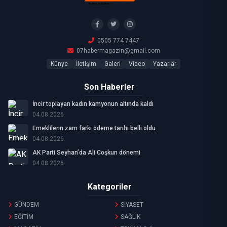
0505 774 7447
07habermagazin@gmail.com
Künye
İletişim
Galeri
Video
Yazarlar
Son Haberler
İncir toplayan kadın kamyonun altında kaldı
04.08.2026
Emeklilerin zam farkı ödeme tarihi belli oldu
04.08.2026
AK Parti Seyhan’da Ali Coşkun dönemi
04.08.2026
Kategoriler
GÜNDEM
SİYASET
EĞİTİM
SAĞLIK