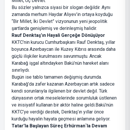
Millet, Üç Devlet.”
Bu sözler yalnızca siyasi bir slogan değildir. Aynı
zamanda merhum Haydar Aliyev’in ortaya koyduğu
“Bir Millet, İki Devlet” vizyonunun yeni jeopolitik
şartlarda genişlemiş ve derinleşmiş halidir.
Rauf Denktaş’ın Hayali Gerçeğe Dönüşüyor
KKTC’nin kurucu Cumhurbaşkanı Rauf Denktaş, yıllar
boyunca Azerbaycan ile Kuzey Kıbrıs arasında daha
güçlü ilişkiler kurulmasını savunmuştu. Ancak
Karabağ işgal altındayken Bakü’nün hareket alanı
sınırlıydı.
Bugün ise tablo tamamen değişmiş durumda.
Karabağ’da zafer kazanan Azerbaycan artık sadece
kendi sorunlarıyla ilgilenen bir devlet değil. Türk
dünyasının ortak meselelerinde sorumluluk üstlenen
ve inisiyatif kullanan bir aktör haline geldi.Bakü’nün
KKTC’ye verdiği destek, Denktaş’ın yıllar önce
kurduğu hayalin hayata geçmesi anlamına geliyor.
Tatar’la Başlayan Süreç Erhürman`la Devam