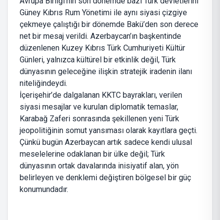
Avrupa Birliği’nin son dönemde bazı Türk devletlerini
Güney Kıbrıs Rum Yönetimi ile aynı siyasi çizgiye
çekmeye çalıştığı bir dönemde Bakü’den son derece
net bir mesaj verildi. Azerbaycan’ın başkentinde
düzenlenen Kuzey Kıbrıs Türk Cumhuriyeti Kültür
Günleri, yalnızca kültürel bir etkinlik değil, Türk
dünyasının geleceğine ilişkin stratejik iradenin ilanı
niteliğindeydi.
İçerişehir’de dalgalanan KKTC bayrakları, verilen
siyasi mesajlar ve kurulan diplomatik temaslar,
Karabağ Zaferi sonrasında şekillenen yeni Türk
jeopolitiğinin somut yansıması olarak kayıtlara geçti.
Çünkü bugün Azerbaycan artık sadece kendi ulusal
meselelerine odaklanan bir ülke değil; Türk
dünyasının ortak davalarında inisiyatif alan, yön
belirleyen ve denklemi değiştiren bölgesel bir güç
konumundadır.