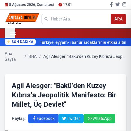
8 Ağustos 2026, Cumartesi
17:01
ARA
SON DAKİKA
Türkiye, eyyam-ı bahur sıcaklarının etkisi altına gi
Ana
/
BHA
/
Agil Alesger: ''Bakü’den Kuzey Kıbrıs’a Jeopolitik Manifesto: Bir Millet, Üç Devlet''
Sayfa
Agil Alesger: ''Bakü’den Kuzey
Kıbrıs’a Jeopolitik Manifesto: Bir
Millet, Üç Devlet''
Paylaş:
Facebook
Twitter
WhatsApp