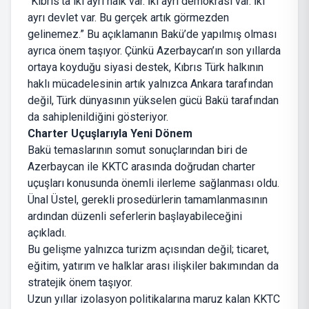
“Kıbrıs’ta iki ayrı halk var. İki ayrı demokrasi var. İki
ayrı devlet var. Bu gerçek artık görmezden
gelinemez.” Bu açıklamanın Bakü’de yapılmış olması
ayrıca önem taşıyor. Çünkü Azerbaycan’ın son yıllarda
ortaya koyduğu siyasi destek, Kıbrıs Türk halkının
haklı mücadelesinin artık yalnızca Ankara tarafından
değil, Türk dünyasının yükselen gücü Bakü tarafından
da sahiplenildiğini gösteriyor.
Charter Uçuşlarıyla Yeni Dönem
Bakü temaslarının somut sonuçlarından biri de
Azerbaycan ile KKTC arasında doğrudan charter
uçuşları konusunda önemli ilerleme sağlanması oldu.
Ünal Üstel, gerekli prosedürlerin tamamlanmasının
ardından düzenli seferlerin başlayabileceğini
açıkladı.
Bu gelişme yalnızca turizm açısından değil; ticaret,
eğitim, yatırım ve halklar arası ilişkiler bakımından da
stratejik önem taşıyor.
Uzun yıllar izolasyon politikalarına maruz kalan KKTC