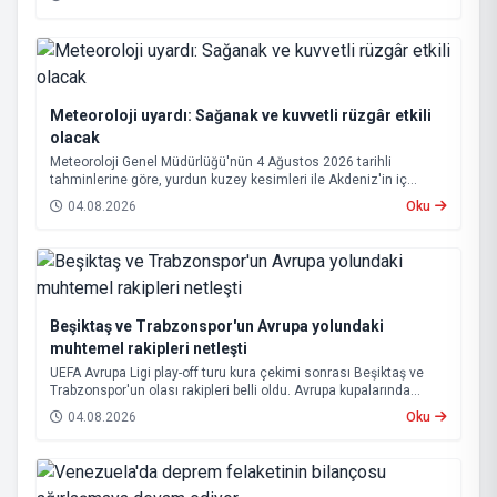
metrekaresine sevdalı olmaktır” dedi.
Meteoroloji uyardı: Sağanak ve kuvvetli rüzgâr etkili
olacak
Meteoroloji Genel Müdürlüğü'nün 4 Ağustos 2026 tarihli
tahminlerine göre, yurdun kuzey kesimleri ile Akdeniz'in iç
bölgelerinde yer yer sağanak ve gök gürültülü sağanak yağış
04.08.2026
Oku
bekleniyor.
Beşiktaş ve Trabzonspor'un Avrupa yolundaki
muhtemel rakipleri netleşti
UEFA Avrupa Ligi play-off turu kura çekimi sonrası Beşiktaş ve
Trabzonspor'un olası rakipleri belli oldu. Avrupa kupalarında
yoluna devam eden Beşiktaş ve Trabzonspor, grup aşamasına
04.08.2026
Oku
kalabilmek için kritik eşleşmelerle karşı karşıya gelecek.