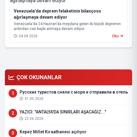
Venezuela'da deprem felaketinin bilançosu
ağırlaşmaya devam ediyor
Venezuela'da 24 Haziran'da meydana gelen iki büyük depremin
ardından can kaybı artmaya devam ediyor.
04.08.2026
Oku
ÇOK OKUNANLAR
Русских туристов сняли с моря и отправили в отель
1
31.05.2020
YAZICI: "ANTALYA'DA SINIRLARI AŞACAĞIZ..."
2
22.06.2020
Kepez Millet Kıraathanesi açılıyor
3