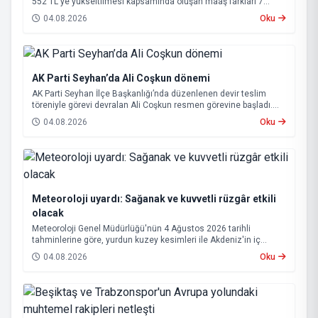
552 TL'ye yükseltilmesi kapsamında oluşan maaş farkları 7
Ağustos 2026 tarihinde hesaplara yatırılacak.
04.08.2026
Oku
AK Parti Seyhan’da Ali Coşkun dönemi
AK Parti Seyhan İlçe Başkanlığı’nda düzenlenen devir teslim
töreniyle görevi devralan Ali Coşkun resmen görevine başladı.
Hizmet vurgusu yapan Coşkun, “AK Partili olmak, bu ülkenin her
04.08.2026
Oku
metrekaresine sevdalı olmaktır” dedi.
Meteoroloji uyardı: Sağanak ve kuvvetli rüzgâr etkili
olacak
Meteoroloji Genel Müdürlüğü'nün 4 Ağustos 2026 tarihli
tahminlerine göre, yurdun kuzey kesimleri ile Akdeniz'in iç
bölgelerinde yer yer sağanak ve gök gürültülü sağanak yağış
04.08.2026
Oku
bekleniyor.