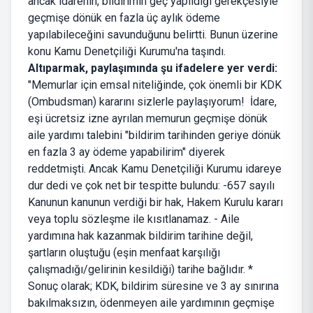
ancak idarenin, bildirimin geç yapıldığı gerekçesiyle
geçmişe dönük en fazla üç aylık ödeme
yapılabileceğini savunduğunu belirtti. Bunun üzerine
konu Kamu Denetçiliği Kurumu'na taşındı.
Altıparmak, paylaşımında şu ifadelere yer verdi:
"Memurlar için emsal niteliğinde, çok önemli bir KDK
(Ombudsman) kararını sizlerle paylaşıyorum! İdare,
eşi ücretsiz izne ayrılan memurun geçmişe dönük
aile yardımı talebini "bildirim tarihinden geriye dönük
en fazla 3 ay ödeme yapabilirim" diyerek
reddetmişti. Ancak Kamu Denetçiliği Kurumu idareye
dur dedi ve çok net bir tespitte bulundu: -657 sayılı
Kanunun kanunun verdiği bir hak, Hakem Kurulu kararı
veya toplu sözleşme ile kısıtlanamaz. - Aile
yardımına hak kazanmak bildirim tarihine değil,
şartların oluştuğu (eşin menfaat karşılığı
çalışmadığı/gelirinin kesildiği) tarihe bağlıdır. *
Sonuç olarak; KDK, bildirim süresine ve 3 ay sınırına
bakılmaksızın, ödenmeyen aile yardımının geçmişe