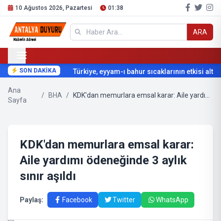
10 Ağustos 2026, Pazartesi
01:38
ARA
SON DAKİKA
Türkiye, eyyam-ı bahur sıcaklarının etkisi altına
Ana
/
BHA
/
KDK'dan memurlara emsal karar: Aile yardımı ödeneğinde 3 aylık sınır aşıldı
Sayfa
KDK'dan memurlara emsal karar:
Aile yardımı ödeneğinde 3 aylık
sınır aşıldı
Paylaş:
Facebook
Twitter
WhatsApp