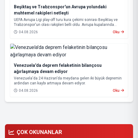
Beşiktaş ve Trabzonspor'un Avrupa yolundaki
muhtemel rakipleri netleşti
UEFA Avrupa Ligi play-off turu kura çekimi sonrası Beşiktaş ve
Trabzonspor'un olası rakipleri belli oldu. Avrupa kupalarında
yoluna devam eden Beşiktaş ve Trabzonspor, grup aşamasına
04.08.2026
Oku
kalabilmek için kritik eşleşmelerle karşı karşıya gelecek.
Venezuela'da deprem felaketinin bilançosu
ağırlaşmaya devam ediyor
Venezuela'da 24 Haziran'da meydana gelen iki büyük depremin
ardından can kaybı artmaya devam ediyor.
04.08.2026
Oku
ÇOK OKUNANLAR