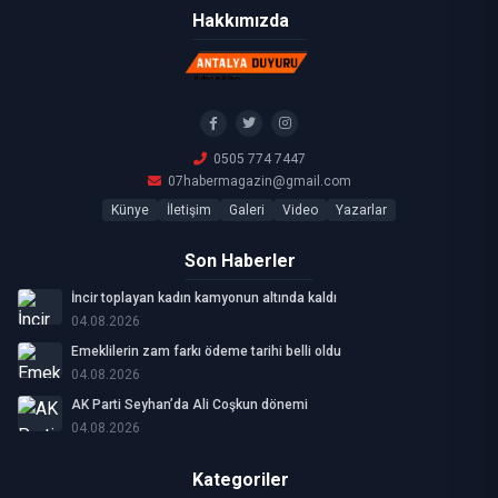
Hakkımızda
0505 774 7447
07habermagazin@gmail.com
Künye
İletişim
Galeri
Video
Yazarlar
Son Haberler
İncir toplayan kadın kamyonun altında kaldı
04.08.2026
Emeklilerin zam farkı ödeme tarihi belli oldu
04.08.2026
AK Parti Seyhan’da Ali Coşkun dönemi
04.08.2026
Kategoriler