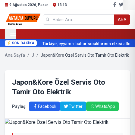
9 Ağustos 2026, Pazar
13:13
ARA
SON DAKİKA
Türkiye, eyyam-ı bahur sıcaklarının etkisi altına 
Ana Sayfa
/
J
/
Japon&Kore Özel Servis Oto Tamir Oto Elektrik
Japon&Kore Özel Servis Oto
Tamir Oto Elektrik
Paylaş:
Facebook
Twitter
WhatsApp