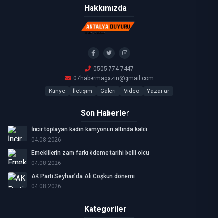
Hakkımızda
0505 774 7447
07habermagazin@gmail.com
Künye
İletişim
Galeri
Video
Yazarlar
Son Haberler
İncir toplayan kadın kamyonun altında kaldı
04.08.2026
Emeklilerin zam farkı ödeme tarihi belli oldu
04.08.2026
AK Parti Seyhan’da Ali Coşkun dönemi
04.08.2026
Kategoriler