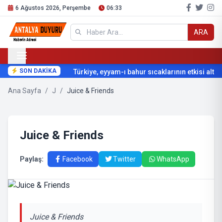
6 Ağustos 2026, Perşembe
06:33
ARA
SON DAKİKA
Türkiye, eyyam-ı bahur sıcaklarının etkisi altına
Ana Sayfa
/
J
/
Juice & Friends
Juice & Friends
Paylaş:
Facebook
Twitter
WhatsApp
Juice & Friends