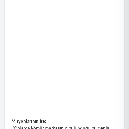
Misyonlarının ise;
‘’Onlarca kömür markasının bulunduğu bu geniş