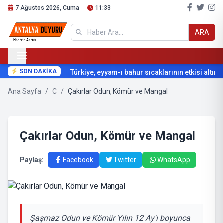
7 Ağustos 2026, Cuma
11:33
ARA
SON DAKİKA
Türkiye, eyyam-ı bahur sıcaklarının etkisi altına g
Ana Sayfa
/
C
/
Çakırlar Odun, Kömür ve Mangal
Çakırlar Odun, Kömür ve Mangal
Paylaş:
Facebook
Twitter
WhatsApp
Şaşmaz Odun ve Kömür Yılın 12 Ay'ı boyunca