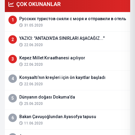
ÇOK OKUNANLAR
Русских туристов сняли с моря и отправили в отель
1
31.05.2020
YAZICI: "ANTALYA'DA SINIRLARI AŞACAĞIZ..."
2
22.06.2020
Kepez Millet Kıraathanesi açılıyor
3
22.06.2020
Konyaaltı’nın kreşleri için ön kayıtlar başladı
4
22.06.2020
Dünyanın doğası Dokuma’da
5
25.06.2020
Bakan Çavuşoğlundan Ayasofya tapusu
6
11.06.2020