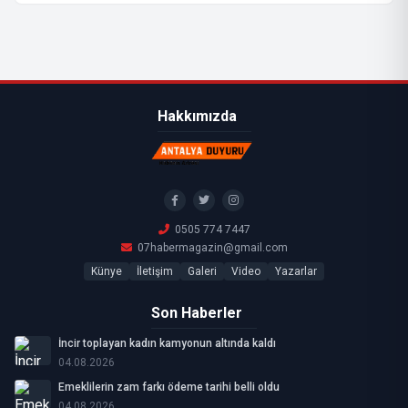
Hakkımızda
0505 774 7447
07habermagazin@gmail.com
Künye
İletişim
Galeri
Video
Yazarlar
Son Haberler
İncir toplayan kadın kamyonun altında kaldı
04.08.2026
Emeklilerin zam farkı ödeme tarihi belli oldu
04.08.2026