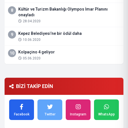
Kültür ve Turizm Bakanlığı Olympos İmar Planını
8
onayladı
28.04.2020
Kepez Belediyesi’ne bir ödül daha
9
10.06.2020
Kolpaçino 4 geliyor
10
05.06.2020
BİZİ TAKİP EDİN
Facebook
Twitter
Instagram
WhatsApp