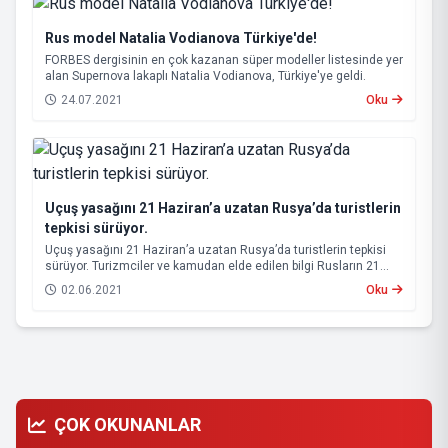
Rus model Natalia Vodianova Türkiye'de!
FORBES dergisinin en çok kazanan süper modeller listesinde yer
alan Supernova lakaplı Natalia Vodianova, Türkiye'ye geldi.
24.07.2021
Oku
Uçuş yasağını 21 Haziran’a uzatan Rusya’da turistlerin
tepkisi sürüyor.
Uçuş yasağını 21 Haziran’a uzatan Rusya’da turistlerin tepkisi
sürüyor. Turizmciler ve kamudan elde edilen bilgi Rusların 21
Haziran’dan itibaren gelmeye başlayacağı yönünde. Rus teftiş
02.06.2021
Oku
heyeti kararını 10-15 Haziran’da verecek
ÇOK OKUNANLAR