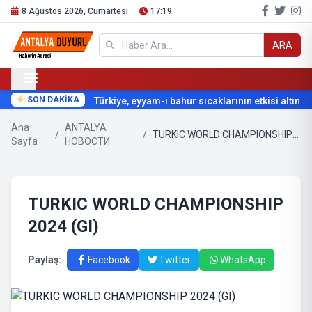
8 Ağustos 2026, Cumartesi
17:19
ARA
SON DAKİKA
Türkiye, eyyam-ı bahur sıcaklarının etkisi altına gi
Ana
ANTALYA
/
/
TURKIC WORLD CHAMPIONSHIP 2024 (GI)
Sayfa
НОВОСТИ
TURKIC WORLD CHAMPIONSHIP
2024 (GI)
Paylaş:
Facebook
Twitter
WhatsApp