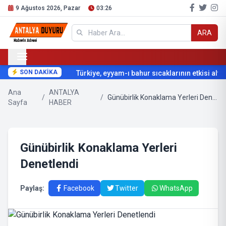
9 Ağustos 2026, Pazar
03:26
ARA
SON DAKİKA
Türkiye, eyyam-ı bahur sıcaklarının etkisi altın
Ana
ANTALYA
/
/
Günübirlik Konaklama Yerleri Denetlendi
Sayfa
HABER
Günübirlik Konaklama Yerleri
Denetlendi
Paylaş:
Facebook
Twitter
WhatsApp