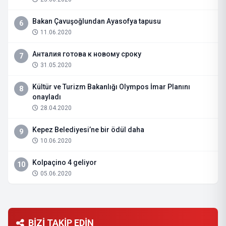
Bakan Çavuşoğlundan Ayasofya tapusu
6
11.06.2020
Анталия готова к новому сроку
7
31.05.2020
Kültür ve Turizm Bakanlığı Olympos İmar Planını
8
onayladı
28.04.2020
Kepez Belediyesi’ne bir ödül daha
9
10.06.2020
Kolpaçino 4 geliyor
10
05.06.2020
BİZİ TAKİP EDİN