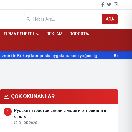
ARA
FİRMA REHBERİ
REKLAM
RÖPORTAJ
ompostu uygulamasına yoğun ilgi
Beydağ’ın yıllardır beklediği
ÇOK OKUNANLAR
Русских туристов сняли с моря и отправили в
1
отель
31.05.2020