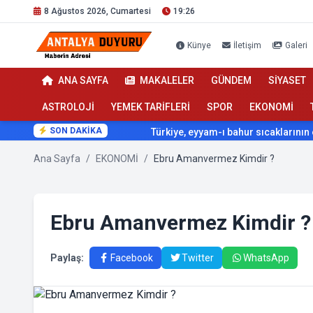
8 Ağustos 2026, Cumartesi
19:26
Künye
İletişim
Galeri
ANA SAYFA
MAKALELER
GÜNDEM
SİYASET
ASTROLOJİ
YEMEK TARİFLERİ
SPOR
EKONOMİ
SON DAKİKA
Türkiye, eyyam-ı bahur sıcaklarının etkisi altına giriyor
Ana Sayfa
/
EKONOMİ
/
Ebru Amanvermez Kimdir ?
Ebru Amanvermez Kimdir ?
Paylaş:
Facebook
Twitter
WhatsApp