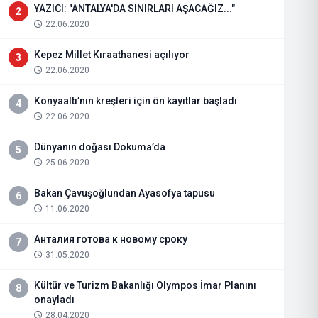
YAZICI: "ANTALYA'DA SINIRLARI AŞACAĞIZ..."
2
22.06.2020
Kepez Millet Kıraathanesi açılıyor
3
22.06.2020
Konyaaltı’nın kreşleri için ön kayıtlar başladı
4
22.06.2020
Dünyanın doğası Dokuma’da
5
25.06.2020
Bakan Çavuşoğlundan Ayasofya tapusu
6
11.06.2020
Анталия готова к новому сроку
7
31.05.2020
Kültür ve Turizm Bakanlığı Olympos İmar Planını
8
onayladı
28.04.2020