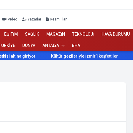
Video
Yazarlar
Resmi İlan
EĞİTİM
SAĞLIK
MAGAZİN
TEKNOLOJİ
HAVA DURUMU
TÜRKİYE
DÜNYA
ANTALYA
BHA
Kültür gezileriyle İzmir’i keşfettiler
İzmir’de Bokaşi k