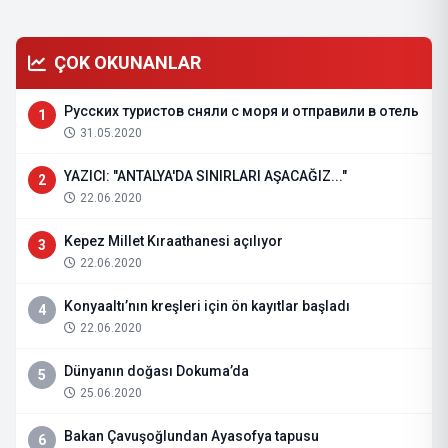
ÇOK OKUNANLAR
Русских туристов сняли с моря и отправили в отель
1
31.05.2020
YAZICI: "ANTALYA'DA SINIRLARI AŞACAĞIZ..."
2
22.06.2020
Kepez Millet Kıraathanesi açılıyor
3
22.06.2020
Konyaaltı’nın kreşleri için ön kayıtlar başladı
4
22.06.2020
Dünyanın doğası Dokuma’da
5
25.06.2020
Bakan Çavuşoğlundan Ayasofya tapusu
6