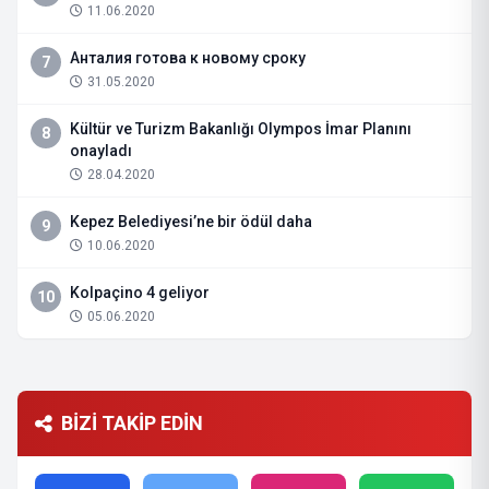
11.06.2020
Анталия готова к новому сроку
7
31.05.2020
Kültür ve Turizm Bakanlığı Olympos İmar Planını
8
onayladı
28.04.2020
Kepez Belediyesi’ne bir ödül daha
9
10.06.2020
Kolpaçino 4 geliyor
10
05.06.2020
BİZİ TAKİP EDİN