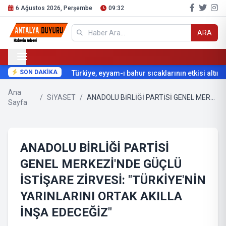
6 Ağustos 2026, Perşembe
09:32
ARA
SON DAKİKA
Türkiye, eyyam-ı bahur sıcaklarının etkisi altına g
Ana
/
SİYASET
/
ANADOLU BİRLİĞİ PARTİSİ GENEL MERKEZİ'NDE GÜÇLÜ İSTİŞARE ZİRVESİ: "TÜRKİYE'NİN YARINLARINI ORTAK AKILLA İNŞA EDECEĞİZ"
Sayfa
ANADOLU BİRLİĞİ PARTİSİ
GENEL MERKEZİ'NDE GÜÇLÜ
İSTİŞARE ZİRVESİ: "TÜRKİYE'NİN
YARINLARINI ORTAK AKILLA
İNŞA EDECEĞİZ"