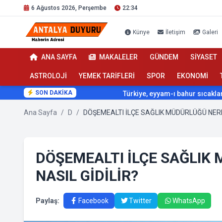
6 Ağustos 2026, Perşembe
22:34
Künye
İletişim
Galeri
ANA SAYFA
MAKALELER
GÜNDEM
SİYASET
ASTROLOJİ
YEMEK TARİFLERİ
SPOR
EKONOMİ
SON DAKİKA
Türkiye, eyyam-ı bahur sıcaklarının etkis
Ana Sayfa
/
D
/
DÖŞEMEALTI İLÇE SAĞLIK
NASIL GİDİLİR?
Paylaş:
Facebook
Twitter
WhatsApp