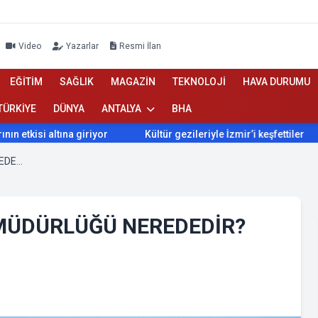
Video
Yazarlar
Resmi İlan
EĞİTİM
SAĞLIK
MAGAZİN
TEKNOLOJİ
HAVA DURUMU
TÜRKİYE
DÜNYA
ANTALYA
BHA
i altına giriyor
Kültür gezileriyle İzmir’i keşfettiler
İzm
DÖŞEMEALTI İLÇE SAĞLIK MÜDÜRLÜĞÜ NEREDEDİR? NASIL GİDİLİR?
 MÜDÜRLÜĞÜ NEREDEDİR?