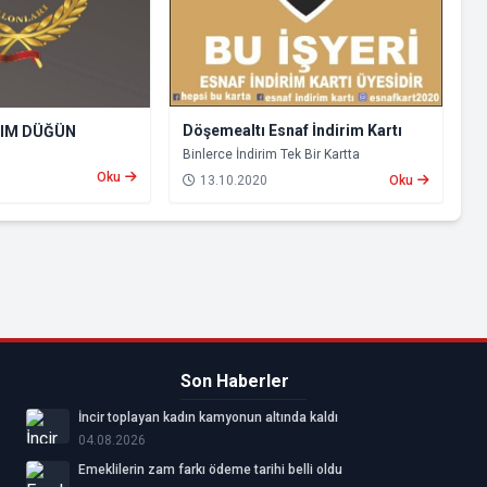
Döşemealtı Esnaf İndirim Kartı
RIM DÜĞÜN
Binlerce İndirim Tek Bir Kartta
Oku
13.10.2020
Oku
Son Haberler
İncir toplayan kadın kamyonun altında kaldı
04.08.2026
Emeklilerin zam farkı ödeme tarihi belli oldu