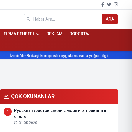
ARA
FİRMA REHBERİ
REKLAM
RÖPORTAJ
ir’de Bokaşi kompostu uygulamasına yoğun ilgi
Beydağ’ın yıll
ÇOK OKUNANLAR
Русских туристов сняли с моря и отправили в
1
отель
31.05.2020