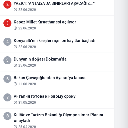
YAZICI: "ANTALYA'DA SINIRLARI AŞACAĞIZ..."
2
22.06.2020
Kepez Millet Kıraathanesi açılıyor
3
22.06.2020
Konyaaltı’nın kreşleri için ön kayıtlar başladı
4
22.06.2020
Dünyanın doğası Dokuma’da
5
25.06.2020
Bakan Çavuşoğlundan Ayasofya tapusu
6
11.06.2020
Анталия готова к новому сроку
7
31.05.2020
Kültür ve Turizm Bakanlığı Olympos İmar Planını
8
onayladı
28.04.2020