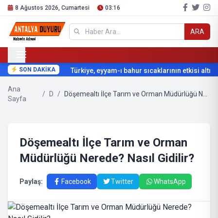
8 Ağustos 2026, Cumartesi
03:16
ARA
SON DAKİKA
Türkiye, eyyam-ı bahur sıcaklarının etkisi altına 
Ana
/
D
/
Döşemealtı İlçe Tarım ve Orman Müdürlüğü Nerede? Nasıl Gidilir?
Sayfa
Döşemealtı İlçe Tarım ve Orman
Müdürlüğü Nerede? Nasıl Gidilir?
Paylaş:
Facebook
Twitter
WhatsApp