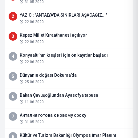
31.05.2020
YAZICI: "ANTALYA'DA SINIRLARI AŞACAĞIZ..."
2
22.06.2020
Kepez Millet Kıraathanesi açılıyor
3
22.06.2020
Konyaaltı’nın kreşleri için ön kayıtlar başladı
4
22.06.2020
Dünyanın doğası Dokuma’da
5
25.06.2020
Bakan Çavuşoğlundan Ayasofya tapusu
6
11.06.2020
Анталия готова к новому сроку
7
31.05.2020
Kültür ve Turizm Bakanlığı Olympos İmar Planını
8