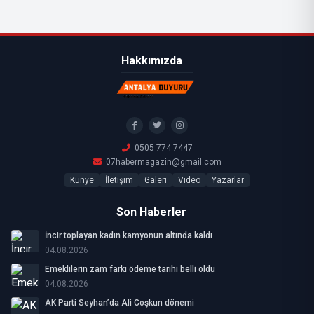
Hakkımızda
0505 774 7447
07habermagazin@gmail.com
Künye
İletişim
Galeri
Video
Yazarlar
Son Haberler
İncir toplayan kadın kamyonun altında kaldı
04.08.2026
Emeklilerin zam farkı ödeme tarihi belli oldu
04.08.2026
AK Parti Seyhan’da Ali Coşkun dönemi