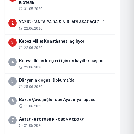
в отель
31.05.2020
YAZICI: "ANTALYA'DA SINIRLARI AŞACAĞIZ..."
2
22.06.2020
Kepez Millet Kıraathanesi açılıyor
3
22.06.2020
Konyaaltı’nın kreşleri için ön kayıtlar başladı
4
22.06.2020
Dünyanın doğası Dokuma’da
5
25.06.2020
DR. BİLGİ TERLEMEZOĞLU KİMD
Bakan Çavuşoğlundan Ayasofya tapusu
6
11.06.2020
09.05.2024
Haberi Oku
Анталия готова к новому сроку
7
31.05.2020