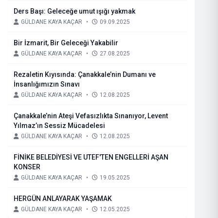
Ders Başı: Geleceğe umut ışığı yakmak
GÜLDANE KAYA KAÇAR
•
09.09.2025
Bir İzmarit, Bir Geleceği Yakabilir
GÜLDANE KAYA KAÇAR
•
27.08.2025
Rezaletin Kıyısında: Çanakkale’nin Dumanı ve
İnsanlığımızın Sınavı
GÜLDANE KAYA KAÇAR
•
12.08.2025
Çanakkale’nin Ateşi Vefasızlıkta Sınanıyor, Levent
Yılmaz’ın Sessiz Mücadelesi
GÜLDANE KAYA KAÇAR
•
12.08.2025
FİNİKE BELEDİYESİ VE UTEF'TEN ENGELLERİ AŞAN
KONSER
GÜLDANE KAYA KAÇAR
•
19.05.2025
HERGÜN ANLAYARAK YAŞAMAK
GÜLDANE KAYA KAÇAR
•
12.05.2025