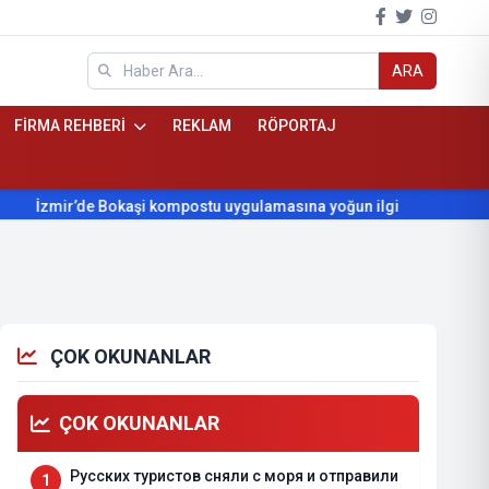
ARA
FİRMA REHBERİ
REKLAM
RÖPORTAJ
zmir’de Bokaşi kompostu uygulamasına yoğun ilgi
Beydağ’ın y
ÇOK OKUNANLAR
ÇOK OKUNANLAR
Русских туристов сняли с моря и отправили
1