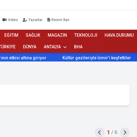
Video
Yazarlar
Resmi İlan
EĞİTİM
SAĞLIK
MAGAZİN
TEKNOLOJİ
HAVA DURUMU
TÜRKİYE
DÜNYA
ANTALYA
BHA
isi altına giriyor
Kültür gezileriyle İzmir’i keşfettiler
İ
1
/
6