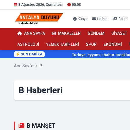
8 Ağustos 2026, Cumartesi
05:08
Künye
İletişim
Galeri
ANA SAYFA
MAKALELER
GÜNDEM
SİYASET
ASTROLOJİ
YEMEK TARİFLERİ
SPOR
EKONOMİ
SON DAKİKA
Türkiye, eyyam-ı bahur sıcaklarının etk
Ana Sayfa
/
B
B Haberleri
B MANŞET