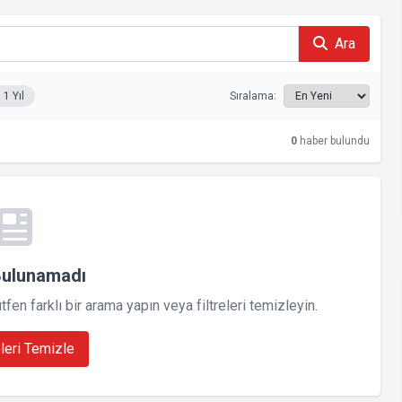
Ara
1 Yıl
Sıralama:
0
haber bulundu
Bulunamadı
en farklı bir arama yapın veya filtreleri temizleyin.
eleri Temizle