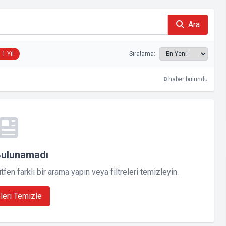
Ara
1 Yıl
Sıralama:
0
haber bulundu
Bulunamadı
en farklı bir arama yapın veya filtreleri temizleyin.
eleri Temizle