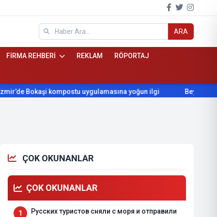
ARA
FİRMA REHBERİ
REKLAM
RÖPORTAJ
de Bokaşi kompostu uygulamasına yoğun ilgi
Beydağ’ın yıllard
ÇOK OKUNANLAR
ÇOK OKUNANLAR
Русских туристов сняли с моря и отправили
1