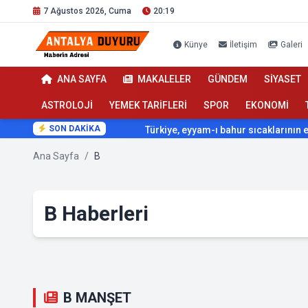
7 Ağustos 2026, Cuma
20:19
Künye
İletişim
Galeri
ANA SAYFA
MAKALELER
GÜNDEM
SİYASET
ASTROLOJİ
YEMEK TARİFLERİ
SPOR
EKONOMİ
SON DAKİKA
Türkiye, eyyam-ı bahur sıcaklarının etkisi al
Ana Sayfa
/
B
B Haberleri
B MANŞET