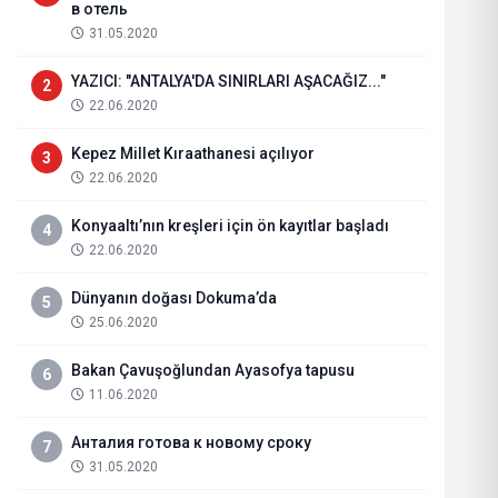
в отель
31.05.2020
YAZICI: "ANTALYA'DA SINIRLARI AŞACAĞIZ..."
2
22.06.2020
Kepez Millet Kıraathanesi açılıyor
3
22.06.2020
Konyaaltı’nın kreşleri için ön kayıtlar başladı
4
22.06.2020
Dünyanın doğası Dokuma’da
5
25.06.2020
DR. BİLGİ TERLEMEZOĞLU KİMD
Bakan Çavuşoğlundan Ayasofya tapusu
6
11.06.2020
09.05.2024
Haberi Oku
Анталия готова к новому сроку
7
31.05.2020