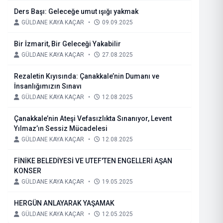
Ders Başı: Geleceğe umut ışığı yakmak
GÜLDANE KAYA KAÇAR
•
09.09.2025
Bir İzmarit, Bir Geleceği Yakabilir
GÜLDANE KAYA KAÇAR
•
27.08.2025
Rezaletin Kıyısında: Çanakkale’nin Dumanı ve
İnsanlığımızın Sınavı
GÜLDANE KAYA KAÇAR
•
12.08.2025
Çanakkale’nin Ateşi Vefasızlıkta Sınanıyor, Levent
Yılmaz’ın Sessiz Mücadelesi
GÜLDANE KAYA KAÇAR
•
12.08.2025
FİNİKE BELEDİYESİ VE UTEF'TEN ENGELLERİ AŞAN
KONSER
GÜLDANE KAYA KAÇAR
•
19.05.2025
HERGÜN ANLAYARAK YAŞAMAK
GÜLDANE KAYA KAÇAR
•
12.05.2025