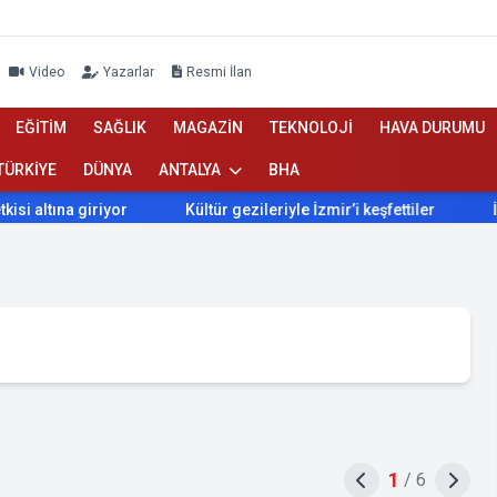
Video
Yazarlar
Resmi İlan
EĞİTİM
SAĞLIK
MAGAZİN
TEKNOLOJİ
HAVA DURUMU
TÜRKİYE
DÜNYA
ANTALYA
BHA
tına giriyor
Kültür gezileriyle İzmir’i keşfettiler
İzmir’
1
/
6