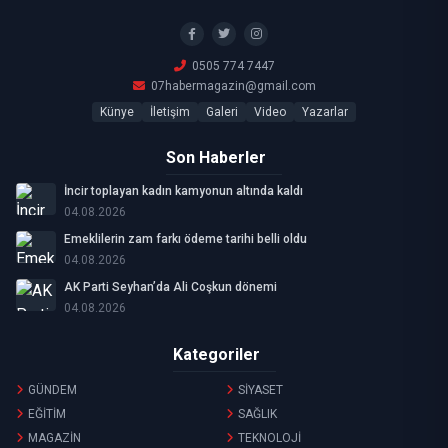
0505 774 7447
07habermagazin@gmail.com
Künye
İletişim
Galeri
Video
Yazarlar
Son Haberler
İncir toplayan kadın kamyonun altında kaldı
04.08.2026
Emeklilerin zam farkı ödeme tarihi belli oldu
04.08.2026
AK Parti Seyhan’da Ali Coşkun dönemi
04.08.2026
Kategoriler
GÜNDEM
SİYASET
EĞİTİM
SAĞLIK
MAGAZİN
TEKNOLOJİ