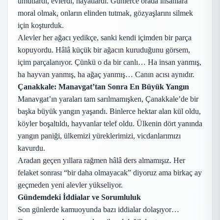
umutlardı, evlerdi, hayatlardı. Günlerce orada insanlara
moral olmak, onların elinden tutmak, gözyaşlarını silmek
için koşturduk.
Alevler her ağacı yedikçe, sanki kendi içimden bir parça
kopuyordu. Hâlâ küçük bir ağacın kuruduğunu görsem,
içim parçalanıyor. Çünkü o da bir canlı… Ha insan yanmış,
ha hayvan yanmış, ha ağaç yanmış… Canın acısı aynıdır.
Çanakkale: Manavgat’tan Sonra En Büyük Yangın
Manavgat’ın yaraları tam sarılmamışken, Çanakkale’de bir
başka büyük yangın yaşandı. Binlerce hektar alan kül oldu,
köyler boşaltıldı, hayvanlar telef oldu. Ülkenin dört yanında
yangın paniği, ülkemizi yüreklerimizi, vicdanlarımızı
kavurdu.
Aradan geçen yıllara rağmen hâlâ ders almamışız. Her
felaket sonrası “bir daha olmayacak” diyoruz ama birkaç ay
geçmeden yeni alevler yükseliyor.
Gündemdeki İddialar ve Sorumluluk
Son günlerde kamuoyunda bazı iddialar dolaşıyor…