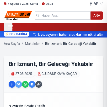
7 Ağustos 2026, Cuma
06:04
ARA
SON DAKİKA
Türkiye, eyyam-ı bahur sıcaklarının etkisi altına gi
Ana Sayfa
/
Makaleler
/
Bir İzmarit, Bir Geleceği Yakabilir
Bir İzmarit, Bir Geleceği Yakabilir
27.08.2025
GÜLDANE KAYA KAÇAR
Alevlerin Sessiz Çığlığı