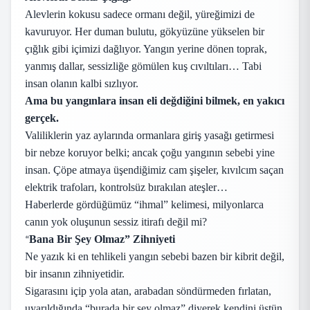
Alevlerin kokusu sadece ormanı değil, yüreğimizi de
kavuruyor. Her duman bulutu, gökyüzüne yükselen bir
çığlık gibi içimizi dağlıyor. Yangın yerine dönen toprak,
yanmış dallar, sessizliğe gömülen kuş cıvıltıları… Tabi
insan olanın kalbi sızlıyor.
Ama bu yangınlara insan eli değdiğini bilmek, en yakıcı
gerçek.
Valiliklerin yaz aylarında ormanlara giriş yasağı getirmesi
bir nebze koruyor belki; ancak çoğu yangının sebebi yine
insan. Çöpe atmaya üşendiğimiz cam şişeler, kıvılcım saçan
elektrik trafoları, kontrolsüz bırakılan ateşler…
Haberlerde gördüğümüz “ihmal” kelimesi, milyonlarca
canın yok oluşunun sessiz itirafı değil mi?
Bana Bir Şey Olmaz” Zihniyeti
“
Ne yazık ki en tehlikeli yangın sebebi bazen bir kibrit değil,
bir insanın zihniyetidir.
Sigarasını içip yola atan, arabadan söndürmeden fırlatan,
uyarıldığında “burada bir şey olmaz” diyerek kendini üstün