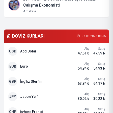
Çalışma Ekonomisti
4 makale
DÖVİZ KURLARI
07.08.2026 08:55
Alış
Satış
USD
Abd Dolari
47,51 ₺
47,59 ₺
Alış
Satış
EUR
Euro
54,84 ₺
54,93 ₺
Alış
Satış
GBP
İngi̇li̇z Sterli̇ni̇
63,84 ₺
64,17 ₺
Alış
Satış
JPY
Japon Yeni̇
30,02 ₺
30,22 ₺
Alış
Satış
CHF
İsvi̇çre Frangi