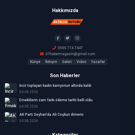
Hakkımızda
0505 774 7447
07habermagazin@gmail.com
Künye
İletişim
Galeri
Video
Yazarlar
Son Haberler
İncir toplayan kadın kamyonun altında kaldı
04.08.2026
Emeklilerin zam farkı ödeme tarihi belli oldu
04.08.2026
AK Parti Seyhan’da Ali Coşkun dönemi
04.08.2026
Kategoriler