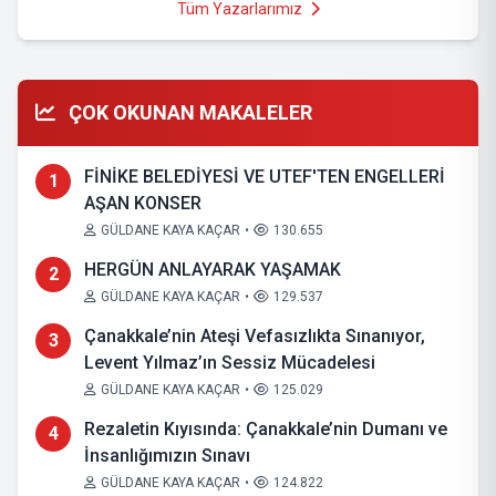
Tüm Yazarlarımız
ÇOK OKUNAN MAKALELER
FİNİKE BELEDİYESİ VE UTEF'TEN ENGELLERİ
1
AŞAN KONSER
GÜLDANE KAYA KAÇAR
•
130.655
HERGÜN ANLAYARAK YAŞAMAK
2
GÜLDANE KAYA KAÇAR
•
129.537
Çanakkale’nin Ateşi Vefasızlıkta Sınanıyor,
3
Levent Yılmaz’ın Sessiz Mücadelesi
GÜLDANE KAYA KAÇAR
•
125.029
Rezaletin Kıyısında: Çanakkale’nin Dumanı ve
4
İnsanlığımızın Sınavı
GÜLDANE KAYA KAÇAR
•
124.822