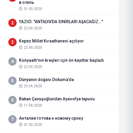
в отель
31.05.2020
YAZICI: "ANTALYA'DA SINIRLARI AŞACAĞIZ..."
2
22.06.2020
Kepez Millet Kıraathanesi açılıyor
3
22.06.2020
Konyaaltı’nın kreşleri için ön kayıtlar başladı
4
22.06.2020
Dünyanın doğası Dokuma’da
5
25.06.2020
DEMRE YILDIRIM DÜĞÜN SALON
Bakan Çavuşoğlundan Ayasofya tapusu
6
11.06.2020
04.02.2022
Haberi Oku
Анталия готова к новому сроку
7
31.05.2020