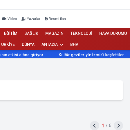
Video
Yazarlar
Resmi İlan
EĞİTİM
SAĞLIK
MAGAZİN
TEKNOLOJİ
HAVA DURUMU
TÜRKİYE
DÜNYA
ANTALYA
BHA
isi altına giriyor
Kültür gezileriyle İzmir’i keşfettiler
İ
1
/
6