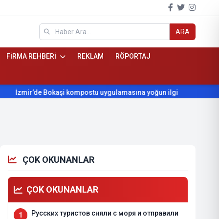
ARA
FİRMA REHBERİ
REKLAM
RÖPORTAJ
zmir’de Bokaşi kompostu uygulamasına yoğun ilgi
Beydağ’ın yı
ÇOK OKUNANLAR
ÇOK OKUNANLAR
Русских туристов сняли с моря и отправили
1