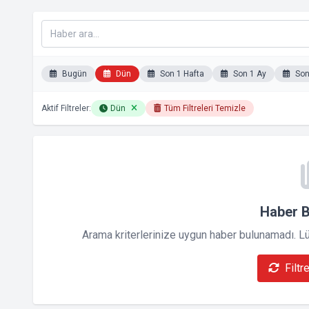
Bugün
Dün
Son 1 Hafta
Son 1 Ay
Son 
Aktif Filtreler:
Dün
Tüm Filtreleri Temizle
Haber 
Arama kriterlerinize uygun haber bulunamadı. Lütf
Filtr