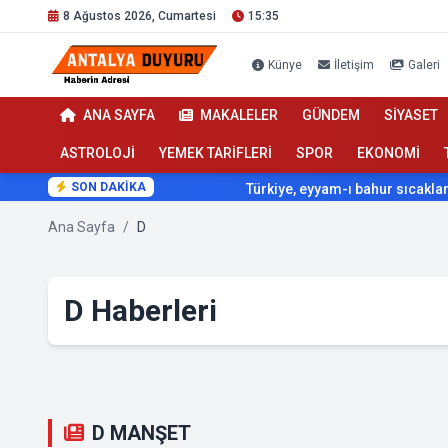
8 Ağustos 2026, Cumartesi
15:35
Künye
İletişim
Galeri
ANA SAYFA
MAKALELER
GÜNDEM
SİYASET
ASTROLOJİ
YEMEK TARİFLERİ
SPOR
EKONOMİ
SON DAKİKA
Türkiye, eyyam-ı bahur sıcaklarının etk
Ana Sayfa
/
D
D Haberleri
D MANŞET