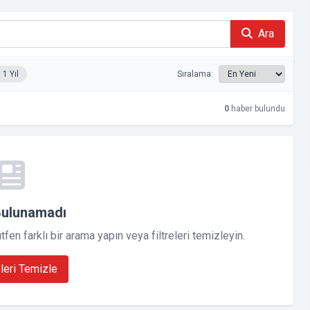
Ara
1 Yıl
Sıralama:
0
haber bulundu
Bulunamadı
en farklı bir arama yapın veya filtreleri temizleyin.
eleri Temizle