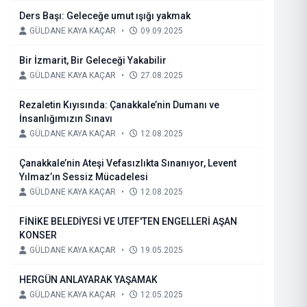
Ders Başı: Geleceğe umut ışığı yakmak
GÜLDANE KAYA KAÇAR
•
09.09.2025
Bir İzmarit, Bir Geleceği Yakabilir
GÜLDANE KAYA KAÇAR
•
27.08.2025
Rezaletin Kıyısında: Çanakkale’nin Dumanı ve
İnsanlığımızın Sınavı
GÜLDANE KAYA KAÇAR
•
12.08.2025
Çanakkale’nin Ateşi Vefasızlıkta Sınanıyor, Levent
Yılmaz’ın Sessiz Mücadelesi
GÜLDANE KAYA KAÇAR
•
12.08.2025
FİNİKE BELEDİYESİ VE UTEF'TEN ENGELLERİ AŞAN
KONSER
GÜLDANE KAYA KAÇAR
•
19.05.2025
HERGÜN ANLAYARAK YAŞAMAK
GÜLDANE KAYA KAÇAR
•
12.05.2025