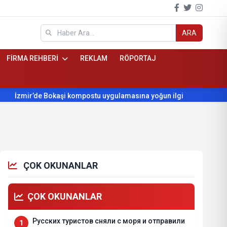
ARA
FİRMA REHBERİ
REKLAM
RÖPORTAJ
mir’de Bokaşi kompostu uygulamasına yoğun ilgi
Beydağ’ın yı
ÇOK OKUNANLAR
ÇOK OKUNANLAR
Русских туристов сняли с моря и отправили
1