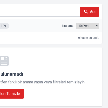
Ara
1 Yıl
Sıralama:
0
haber bulundu
Bulunamadı
en farklı bir arama yapın veya filtreleri temizleyin.
eleri Temizle