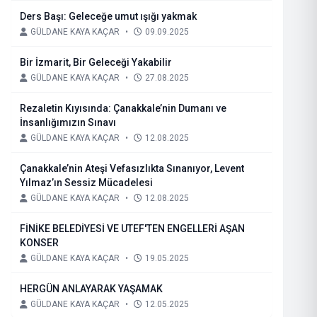
Ders Başı: Geleceğe umut ışığı yakmak
GÜLDANE KAYA KAÇAR
•
09.09.2025
Bir İzmarit, Bir Geleceği Yakabilir
GÜLDANE KAYA KAÇAR
•
27.08.2025
Rezaletin Kıyısında: Çanakkale’nin Dumanı ve
İnsanlığımızın Sınavı
GÜLDANE KAYA KAÇAR
•
12.08.2025
Çanakkale’nin Ateşi Vefasızlıkta Sınanıyor, Levent
Yılmaz’ın Sessiz Mücadelesi
GÜLDANE KAYA KAÇAR
•
12.08.2025
FİNİKE BELEDİYESİ VE UTEF'TEN ENGELLERİ AŞAN
KONSER
GÜLDANE KAYA KAÇAR
•
19.05.2025
HERGÜN ANLAYARAK YAŞAMAK
GÜLDANE KAYA KAÇAR
•
12.05.2025