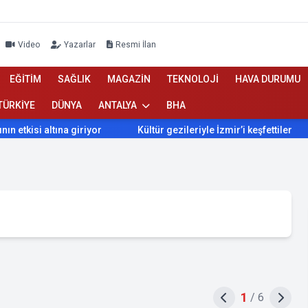
Video
Yazarlar
Resmi İlan
EĞİTİM
SAĞLIK
MAGAZİN
TEKNOLOJİ
HAVA DURUMU
TÜRKİYE
DÜNYA
ANTALYA
BHA
si altına giriyor
Kültür gezileriyle İzmir’i keşfettiler
İz
1
/
6