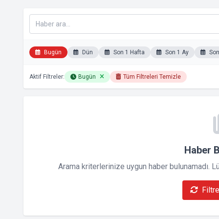
Bugün
Dün
Son 1 Hafta
Son 1 Ay
Son 
Aktif Filtreler:
Bugün
Tüm Filtreleri Temizle
Haber 
Arama kriterlerinize uygun haber bulunamadı. Lütf
Filtr