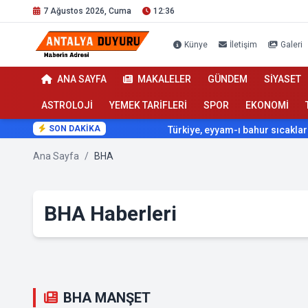
7 Ağustos 2026, Cuma
12:36
Künye
İletişim
Galeri
ANA SAYFA
MAKALELER
GÜNDEM
SİYASET
ASTROLOJİ
YEMEK TARİFLERİ
SPOR
EKONOMİ
SON DAKİKA
Türkiye, eyyam-ı bahur sıcaklarının etki
Ana Sayfa
/
BHA
BHA Haberleri
BHA MANŞET