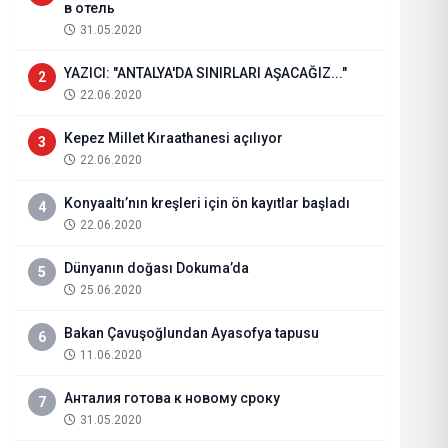
в отель
31.05.2020
YAZICI: "ANTALYA'DA SINIRLARI AŞACAĞIZ..."
2
22.06.2020
Kepez Millet Kıraathanesi açılıyor
3
22.06.2020
Konyaaltı’nın kreşleri için ön kayıtlar başladı
4
22.06.2020
Dünyanın doğası Dokuma’da
5
25.06.2020
Emeklilerin zam farkı ödeme tarih
Bakan Çavuşoğlundan Ayasofya tapusu
6
11.06.2020
04.08.2026
Haberi Oku
Анталия готова к новому сроку
7
31.05.2020